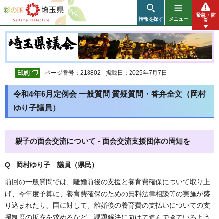
彩の国 埼玉県
緊急・防
情報を探す
メニュー
災
ページ番号：218802
掲載日：2025年7月7日
令和4年6月定例会 一般質問 質疑質問・答弁全文（岡村
ゆり子議員）
親子の面会交流について - 面会交流支援団体の周知を
Q 岡村ゆり子 議員（県民）
前回の一般質問では、離婚前後の支援と養育費確保について取り上
げ、今年度予算に、養育費確保のための無料法律相談等の実施が盛
り込まれたり、国に対して、離婚後の養育費の支払いについての支
援制度の拡充を求めるなど、課題解決に向けて進んできているよう