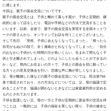
に感じます。
今回は、親子の面会交流についてです。
親子の面会交流とは、子供と離れて暮らす親が、子供と定期的、継
続的に会って話をしたり、電話や手紙などの方法で交流することを
いいます。以前、会派で、親子の面会交流を実現する全国ネットワ
ークの皆さんから、オンラインでお話を伺うことがございました。
そして先日、「突然、子供に会えなくなってしまった」「帰ったら
自宅がもぬけの殻で、全く連絡がとれなくなってしまった」「自分
のおなかに子供がいた時間の方が長いくらい、生まれて間もなく子
供と引き離されてしまった。どのようにしたら会うことができるの
か」など、県内にお住まいの方々で、子供との面会を切に願ってい
る方々との意見交換会を行い、悲痛な声に胸が苦しくなりました。
父、母が離婚した後などの親子の面会交流については、民法第766
条で規定されており、その方法などについては、父、母の協議で定
めることができ、協議が調わないときなどには家庭裁判所が定める
ものとされております。
子供を監護しない父、母の一方と子供が定期的に面会等の交流を持
つことは、一般的には、子供の福祉を害しない限り、子供の健全な