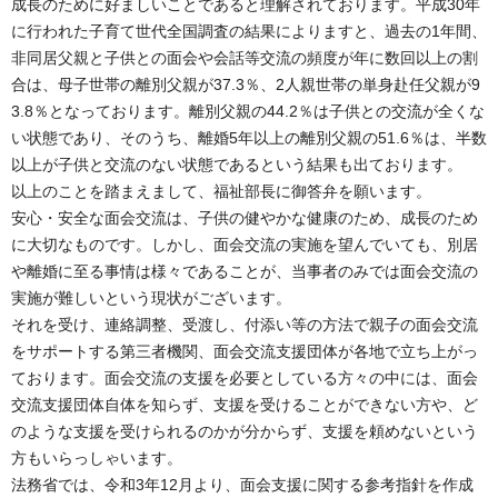
成長のために好ましいことであると理解されております。平成30年
に行われた子育て世代全国調査の結果によりますと、過去の1年間、
非同居父親と子供との面会や会話等交流の頻度が年に数回以上の割
合は、母子世帯の離別父親が37.3％、2人親世帯の単身赴任父親が9
3.8％となっております。離別父親の44.2％は子供との交流が全くな
い状態であり、そのうち、離婚5年以上の離別父親の51.6％は、半数
以上が子供と交流のない状態であるという結果も出ております。
以上のことを踏まえまして、福祉部長に御答弁を願います。
安心・安全な面会交流は、子供の健やかな健康のため、成長のため
に大切なものです。しかし、面会交流の実施を望んでいても、別居
や離婚に至る事情は様々であることが、当事者のみでは面会交流の
実施が難しいという現状がございます。
それを受け、連絡調整、受渡し、付添い等の方法で親子の面会交流
をサポートする第三者機関、面会交流支援団体が各地で立ち上がっ
ております。面会交流の支援を必要としている方々の中には、面会
交流支援団体自体を知らず、支援を受けることができない方や、ど
のような支援を受けられるのかが分からず、支援を頼めないという
方もいらっしゃいます。
法務省では、令和3年12月より、面会支援に関する参考指針を作成