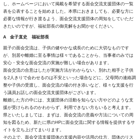
し、ホームページにおいて掲載を希望する面会交流支援団体の一覧
表を公表することを始めました。本県におきましても、必要な方に
必要な情報が行き渡るよう、面会交流支援団体の周知をしていただ
きたいのですが、福祉部長の御見解をお聞かせください。
A 金子直史 福祉部長
親子の面会交流は、子供の健やかな成長のために大切なものです
が、別居や離婚に至る事情は様々であることから、当事者のみでは
安心・安全な面会交流の実施が難しい場合があります。
面会交流の合意はしたが実施方法がわからない、別れた相手と子供
を2人きりで会わせるのは不安といった場合などに、父母間の連絡調
整や子供の受渡し、面会交流の場の付き添いなど、様々な支援を行
う議員お話しの面会交流支援団体がございます。
離婚した方の中には、支援団体の活動を知らない方やどのような支
援が受けられるのかわからず、利用できない方もいると考えます。
県といたしましては、まずは、面会交流の意義や方法についての周
知を図るため、新たに県のHPに面会交流に関する情報を提供するサ
イトを立ち上げてまいります。
その上で、面会交流支援団体の支援内容や活用の仕方、団体のリス