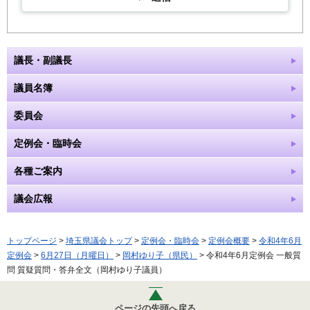
議長・副議長
議員名簿
委員会
定例会・臨時会
各種ご案内
議会広報
トップページ
>
埼玉県議会トップ
>
定例会・臨時会
>
定例会概要
>
令和4年6月
定例会
>
6月27日（月曜日）
>
岡村ゆり子（県民）
> 令和4年6月定例会 一般質
問 質疑質問・答弁全文（岡村ゆり子議員）
ページの先頭へ戻る