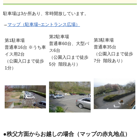
駐車場は3か所あり、常時開放しています。
→
マップ（駐車場~エントランス広場）
第2駐車場
第3駐車場
第1駐車場
普通車60台、大型バ
普通車35台
普通車16台 ※うち車
ス6台
（公園入口まで徒歩
イス用2台
（公園入口まで徒歩
7分 階段あり）
（公園入口まで徒歩
5分 階段あり）
1分）
●秩父方面からお越しの場合（マップの赤丸地点）