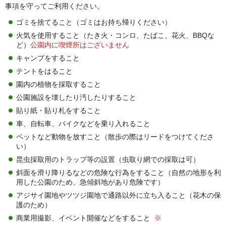
事項を守ってご利用ください。
ゴミを捨てること（ゴミはお持ち帰りください）
火気を使用すること（たき火・コンロ、たばこ、花火、BBQな
ど）
公園内に喫煙所はございません
キャンプをすること
テントをはること
園内の植物を採取すること
公園施設を壊したり汚したりすること
貼り紙・貼り札をすること
車、自転車、バイクなどを乗り入れること
ペットなど動物を放すこと（散歩の際はリードをつけてくださ
い）
昆虫採取用のトラップ等の設置（虫取り網での採取は可）
斜面を滑り降りるなどの危険な行為をすること（自然の地形を利
用した公園のため、急傾斜地があり危険です）
アジサイ園地やツツジ園地で通路以外に立ち入ること（花木の保
護のため）
商業用撮影、イベント開催などをすること
※