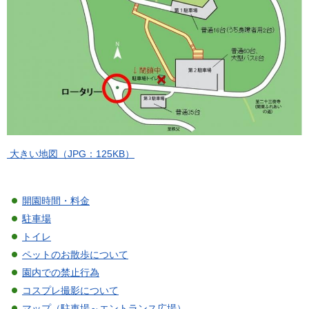
大きい地図（JPG：125KB）
開園時間・料金
駐車場
トイレ
ペットのお散歩について
園内での禁止行為
コスプレ撮影について
マップ（駐車場～エントランス広場）