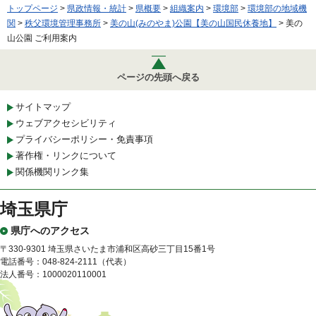
トップページ
>
県政情報・統計
>
県概要
>
組織案内
>
環境部
>
環境部の地域機
関
>
秩父環境管理事務所
>
美の山(みのやま)公園【美の山国民休養地】
> 美の
山公園 ご利用案内
ページの先頭へ戻る
サイトマップ
ウェブアクセシビリティ
プライバシーポリシー・免責事項
著作権・リンクについて
関係機関リンク集
埼玉県庁
県庁へのアクセス
〒330-9301 埼玉県さいたま市浦和区高砂三丁目15番1号
電話番号：048-824-2111（代表）
法人番号：1000020110001