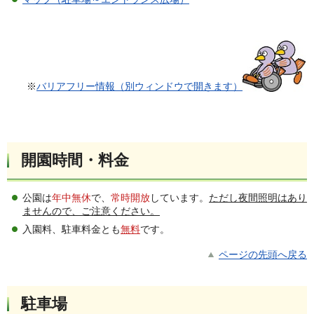
※
バリアフリー情報（別ウィンドウで開きます）
開園時間・料金
公園は
年中無休
で、
常時開放
しています。
ただし夜間照明はあり
ませんので、ご注意ください。
入園料、駐車料金とも
無料
です。
ページの先頭へ戻る
駐車場