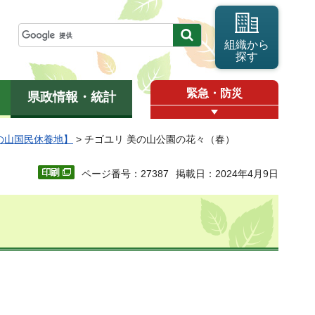
組織から
探す
緊急・防災
県政情報・統計
の山国民休養地】
> チゴユリ 美の山公園の花々（春）
ページ番号：27387
掲載日：2024年4月9日