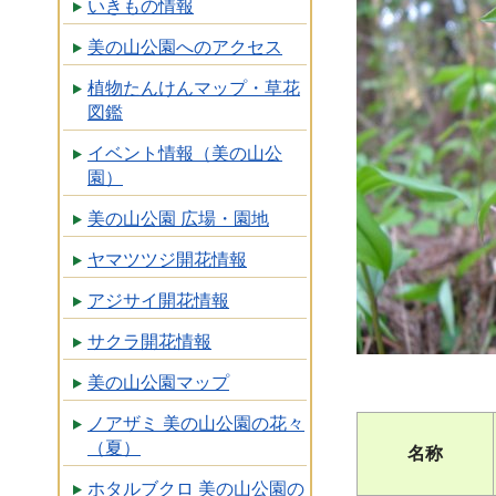
いきもの情報
美の山公園へのアクセス
植物たんけんマップ・草花
図鑑
イベント情報（美の山公
園）
美の山公園 広場・園地
ヤマツツジ開花情報
アジサイ開花情報
サクラ開花情報
美の山公園マップ
ノアザミ 美の山公園の花々
（夏）
名称
ホタルブクロ 美の山公園の