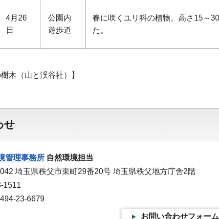
4月26
公園内
春に咲くユリ科の植物。高さ15～3
日
遊歩道
た。
の樹木（山と渓谷社）】
わせ
境管理事務所
自然環境担当
0042 埼玉県秩父市東町29番20号 埼玉県秩父地方庁舎2階
-1511
4-23-6679
お問い合わせフォーム