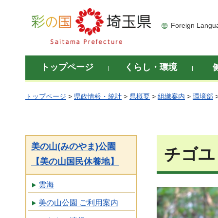
彩の国 埼玉県
Foreign Langu
トップページ
くらし・環境
トップページ
>
県政情報・統計
>
県概要
>
組織案内
>
環境部
美の山(みのやま)公園
チゴユ
【美の山国民休養地】
雲海
美の山公園 ご利用案内