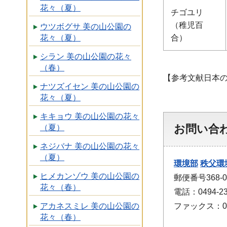
花々（夏）
チゴユリ
（稚児百
ウツボグサ 美の山公園の
合）
花々（夏）
シラン 美の山公園の花々
（春）
【参考文献日本
ナツズイセン 美の山公園の
花々（夏）
キキョウ 美の山公園の花々
お問い合
（夏）
ネジバナ 美の山公園の花々
（夏）
環境部
秩父環
ヒメカンゾウ 美の山公園の
郵便番号368-
花々（春）
電話：0494-23
ファックス：049
アカネスミレ 美の山公園の
花々（春）