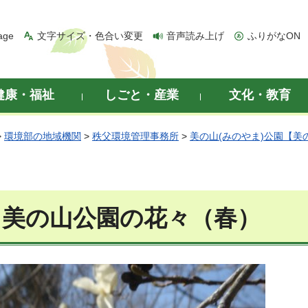
age
文字サイズ・色合い変更
音声読み上げ
ふりがなON
健康・福祉
しごと・産業
文化・教育
>
環境部の地域機関
>
秩父環境管理事務所
>
美の山(みのやま)公園【美
 美の山公園の花々（春）