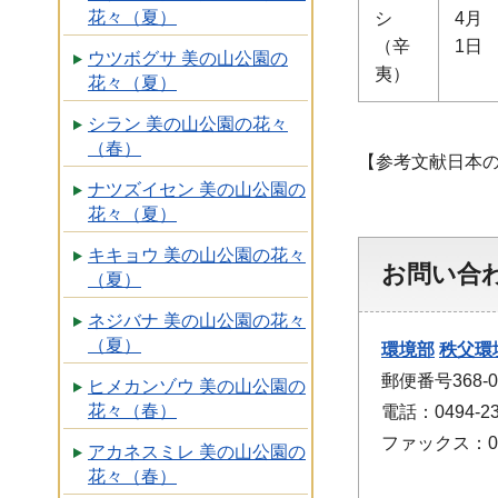
花々（夏）
シ
4月
（辛
1日
ウツボグサ 美の山公園の
夷）
花々（夏）
シラン 美の山公園の花々
（春）
【参考文献日本
ナツズイセン 美の山公園の
花々（夏）
キキョウ 美の山公園の花々
お問い合
（夏）
ネジバナ 美の山公園の花々
（夏）
環境部
秩父環
郵便番号368-
ヒメカンゾウ 美の山公園の
花々（春）
電話：0494-23
ファックス：049
アカネスミレ 美の山公園の
花々（春）