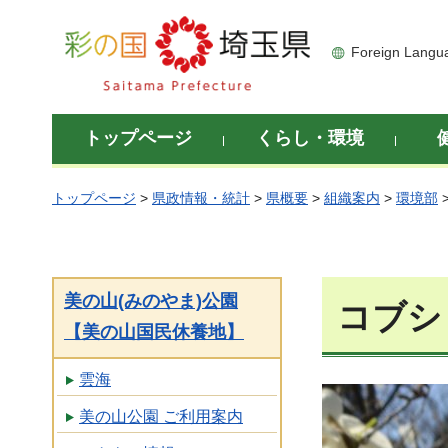
彩の国 埼玉県
Foreign Langu
トップページ
くらし・環境
トップページ
>
県政情報・統計
>
県概要
>
組織案内
>
環境部
美の山(みのやま)公園
コブシ
【美の山国民休養地】
雲海
美の山公園 ご利用案内