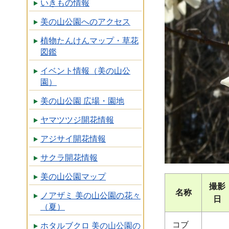
いきもの情報
美の山公園へのアクセス
植物たんけんマップ・草花
図鑑
イベント情報（美の山公
園）
美の山公園 広場・園地
ヤマツツジ開花情報
アジサイ開花情報
サクラ開花情報
美の山公園マップ
撮影
名称
ノアザミ 美の山公園の花々
日
（夏）
コブ
ホタルブクロ 美の山公園の