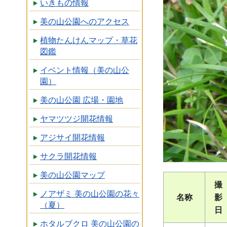
いきもの情報
美の山公園へのアクセス
植物たんけんマップ・草花
図鑑
イベント情報（美の山公
園）
美の山公園 広場・園地
ヤマツツジ開花情報
アジサイ開花情報
サクラ開花情報
美の山公園マップ
撮
ノアザミ 美の山公園の花々
名称
影
（夏）
日
ホタルブクロ 美の山公園の