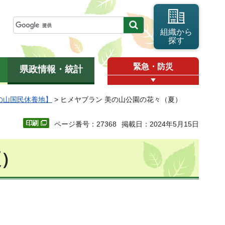
組織から
探す
緊急・防災
県政情報・統計
の山国民休養地】
> ヒメヤブラン 美の山公園の花々（夏）
ページ番号：27368
掲載日：2024年5月15日
夏）