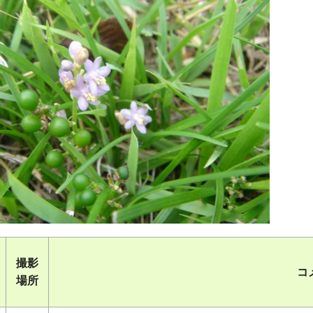
撮影
コ
場所