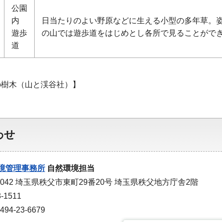
公園
内
日当たりのよい野原などに生える小型の多年草。
遊歩
の山では遊歩道をはじめとし各所で見ることがで
道
の樹木（山と渓谷社）】
わせ
境管理事務所
自然環境担当
0042 埼玉県秩父市東町29番20号 埼玉県秩父地方庁舎2階
-1511
4-23-6679