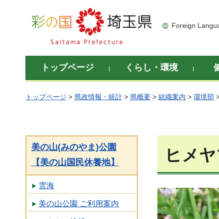
彩の国 埼玉県
Foreign Langu
トップページ
くらし・環境
トップページ
>
県政情報・統計
>
県概要
>
組織案内
>
環境部
美の山(みのやま)公園
ヒメヤ
【美の山国民休養地】
雲海
美の山公園 ご利用案内