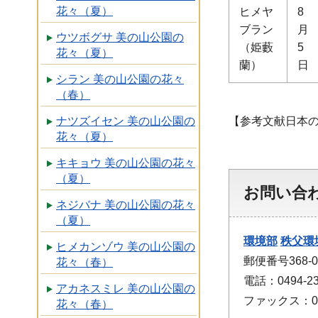
花々（夏）
ヒメヤ
8
ブラン
月
ウツボグサ 美の山公園の
（姫藪
5
花々（夏）
蘭）
日
シラン 美の山公園の花々
（春）
【参考文献日本
ナツズイセン 美の山公園の
花々（夏）
キキョウ 美の山公園の花々
（夏）
お問い合
ネジバナ 美の山公園の花々
（夏）
環境部
秩父環
ヒメカンゾウ 美の山公園の
郵便番号368-
花々（春）
電話：0494-23
アカネスミレ 美の山公園の
ファックス：049
花々（春）