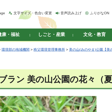
age
文字サイズ・色合い変更
音声読み上げ
ふりがなON
健康・福祉
しごと・産業
文化・教育
>
環境部の地域機関
>
秩父環境管理事務所
>
美の山(みのやま)公園【美
ブラン 美の山公園の花々（