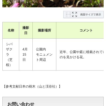
画面サイズで表示
撮影
名称
撮影場所
コメント
日
シバ
ザク
4月
公園内
近年、公園や庭に植栽されてい
ラ
15
モニュメン
のを見かける花。
（芝
日
ト周辺
桜）
【参考文献日本の樹木（山と渓谷社）】
お問い合わせ