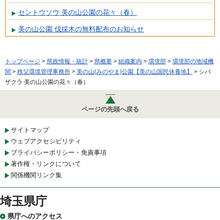
セントウソウ 美の山公園の花々（春）
美の山公園 伐採木の無料配布のお知らせ
トップページ
>
県政情報・統計
>
県概要
>
組織案内
>
環境部
>
環境部の地域機
関
>
秩父環境管理事務所
>
美の山(みのやま)公園【美の山国民休養地】
> シバ
ザクラ 美の山公園の花々（春）
ページの先頭へ戻る
サイトマップ
ウェブアクセシビリティ
プライバシーポリシー・免責事項
著作権・リンクについて
関係機関リンク集
埼玉県庁
県庁へのアクセス