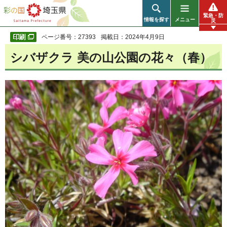
彩の国 埼玉県
緊急・防
情報を探す
メニュー
災
ページ番号：27393
掲載日：2024年4月9日
シバザクラ 美の山公園の花々（春）