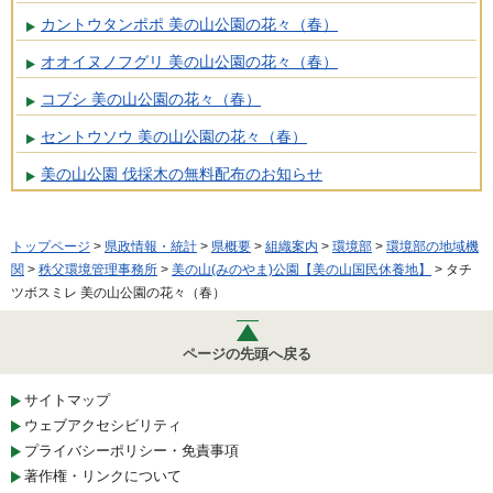
カントウタンポポ 美の山公園の花々（春）
オオイヌノフグリ 美の山公園の花々（春）
コブシ 美の山公園の花々（春）
セントウソウ 美の山公園の花々（春）
美の山公園 伐採木の無料配布のお知らせ
トップページ
>
県政情報・統計
>
県概要
>
組織案内
>
環境部
>
環境部の地域機
関
>
秩父環境管理事務所
>
美の山(みのやま)公園【美の山国民休養地】
> タチ
ツボスミレ 美の山公園の花々（春）
ページの先頭へ戻る
サイトマップ
ウェブアクセシビリティ
プライバシーポリシー・免責事項
著作権・リンクについて