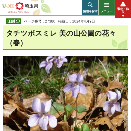
彩の国 埼玉県
緊急・防
情報を探す
メニュー
災
ページ番号：27386
掲載日：2024年4月9日
タチツボスミレ 美の山公園の花々
（春）