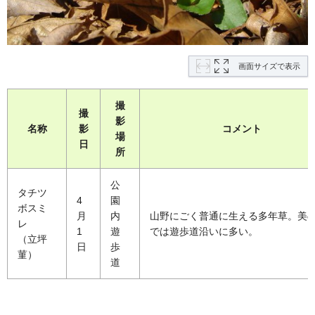
画面サイズで表示
撮
撮
影
名称
影
コメント
場
日
所
公
タチツ
4
園
ボスミ
月
内
山野にごく普通に生える多年草。美
レ
1
遊
では遊歩道沿いに多い。
（立坪
日
歩
菫）
道