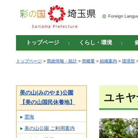
彩の国 埼玉県
Foreign Langu
トップページ
くらし・環境
トップページ
>
県政情報・統計
>
県概要
>
組織案内
>
環境部
美の山(みのやま)公園
ユキヤ
【美の山国民休養地】
雲海
美の山公園 ご利用案内