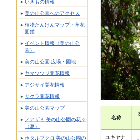
いきもの情報
美の山公園へのアクセス
植物たんけんマップ・草花
図鑑
イベント情報（美の山公
園）
美の山公園 広場・園地
ヤマツツジ開花情報
アジサイ開花情報
サクラ開花情報
美の山公園マップ
名称
ノアザミ 美の山公園の花々
（夏）
ユキヤナ
ホタルブクロ 美の山公園の