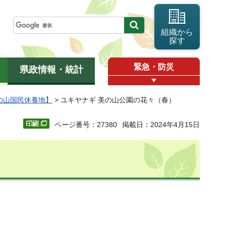
組織から
探す
緊急・防災
県政情報・統計
の山国民休養地】
> ユキヤナギ 美の山公園の花々（春）
ページ番号：27380
掲載日：2024年4月15日
）