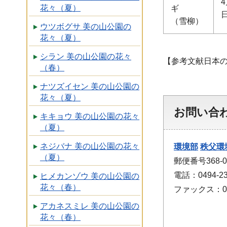
4
花々（夏）
ギ
（雪柳）
ウツボグサ 美の山公園の
花々（夏）
シラン 美の山公園の花々
【参考文献日本
（春）
ナツズイセン 美の山公園の
花々（夏）
お問い合
キキョウ 美の山公園の花々
（夏）
ネジバナ 美の山公園の花々
環境部
秩父環
（夏）
郵便番号368-
電話：0494-23
ヒメカンゾウ 美の山公園の
花々（春）
ファックス：049
アカネスミレ 美の山公園の
花々（春）