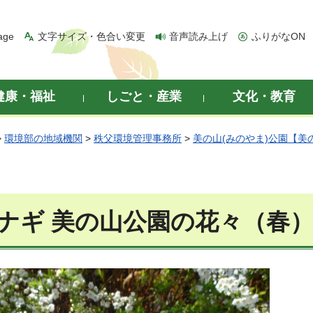
age
文字サイズ・色合い変更
音声読み上げ
ふりがなON
健康・福祉
しごと・産業
文化・教育
>
環境部の地域機関
>
秩父環境管理事務所
>
美の山(みのやま)公園【美
ナギ 美の山公園の花々（春