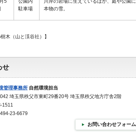
月5
公園内
川岸の岩場に生えているほか、庭や公園に
日
駐車場
本物の雪。
の樹木（山と渓谷社）】
わせ
境管理事務所
自然環境担当
0042 埼玉県秩父市東町29番20号 埼玉県秩父地方庁舎2階
-1511
4-23-6679
お問い合わせフォーム