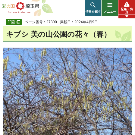
彩の国 埼玉県
緊急・防
情報を探す
メニュー
災
ページ番号：27390
掲載日：2024年4月9日
キブシ 美の山公園の花々（春）