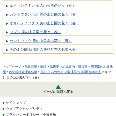
エイザンスミレ 美の山公園の花々（春）
カントウタンポポ 美の山公園の花々（春）
オオイヌノフグリ 美の山公園の花々（春）
コブシ 美の山公園の花々（春）
セントウソウ 美の山公園の花々（春）
美の山公園 伐採木の無料配布のお知らせ
トップページ
>
県政情報・統計
>
県概要
>
組織案内
>
環境部
>
環境部の地域機
関
>
秩父環境管理事務所
>
美の山(みのやま)公園【美の山国民休養地】
> キブ
シ 美の山公園の花々（春）
ページの先頭へ戻る
サイトマップ
ウェブアクセシビリティ
プライバシーポリシー・免責事項