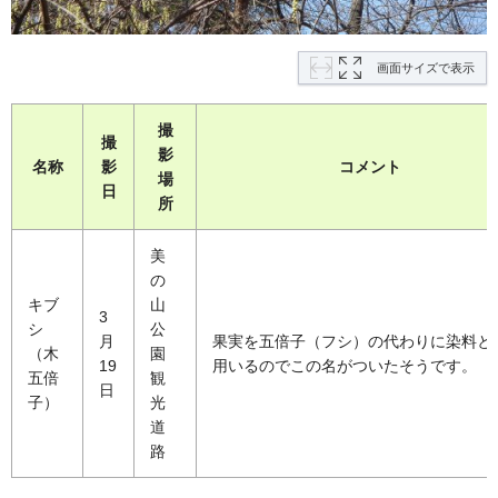
画面サイズで表示
撮
撮
影
名称
影
コメント
場
日
所
美
の
キブ
山
3
シ
公
月
果実を五倍子（フシ）の代わりに染料と
（木
園
19
用いるのでこの名がついたそうです。
五倍
観
日
子）
光
道
路