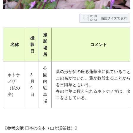
画面サイズで表示
撮
撮
影
名称
影
コメント
場
日
所
公
葉の形が仏の座る蓮華座に似ていること
ホトケ
3
園
この名がついた。葉が数段出ることから
ノザ
月
内
を三階草ともいう。
（仏の
9
駐
春の七草に数えられるホトケノザは、タ
座）
日
車
コをさしている。
場
【参考文献 日本の樹木（山と渓谷社）】