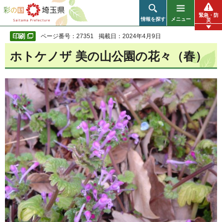
彩の国 埼玉県
緊急・防
情報を探す
メニュー
災
ページ番号：27351
掲載日：2024年4月9日
ホトケノザ 美の山公園の花々（春）