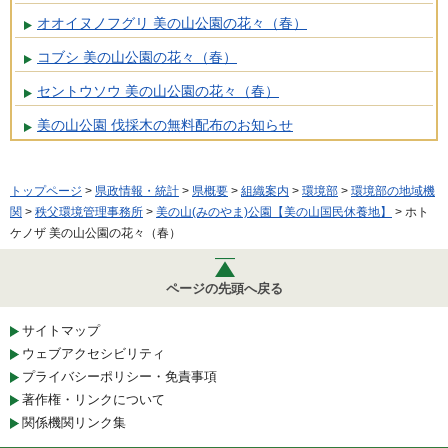
オオイヌノフグリ 美の山公園の花々（春）
コブシ 美の山公園の花々（春）
セントウソウ 美の山公園の花々（春）
美の山公園 伐採木の無料配布のお知らせ
トップページ
>
県政情報・統計
>
県概要
>
組織案内
>
環境部
>
環境部の地域機
関
>
秩父環境管理事務所
>
美の山(みのやま)公園【美の山国民休養地】
> ホト
ケノザ 美の山公園の花々（春）
ページの先頭へ戻る
サイトマップ
ウェブアクセシビリティ
プライバシーポリシー・免責事項
著作権・リンクについて
関係機関リンク集