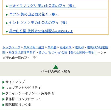
オオイヌノフグリ 美の山公園の花々（春）
コブシ 美の山公園の花々（春）
セントウソウ 美の山公園の花々（春）
美の山公園 伐採木の無料配布のお知らせ
トップページ
>
県政情報・統計
>
県概要
>
組織案内
>
環境部
>
環境部の地域機
関
>
秩父環境管理事務所
>
美の山(みのやま)公園【美の山国民休養地】
> シャ
ガ 美の山公園の花々（春）
ページの先頭へ戻る
サイトマップ
ウェブアクセシビリティ
プライバシーポリシー・免責事項
著作権・リンクについて
関係機関リンク集