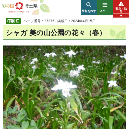
彩の国 埼玉県
緊急・防
情報を探す
メニュー
災
ページ番号：27375
掲載日：2024年4月15日
シャガ 美の山公園の花々（春）