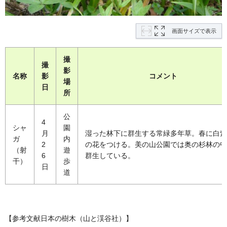
画面サイズで表示
撮
撮
影
名称
影
コメント
場
日
所
公
4
シャ
園
月
湿った林下に群生する常緑多年草。春に白紫
ガ
内
2
の花をつける。美の山公園では奥の杉林の中
（射
遊
6
群生している。
干）
歩
日
道
【参考文献日本の樹木（山と渓谷社）】