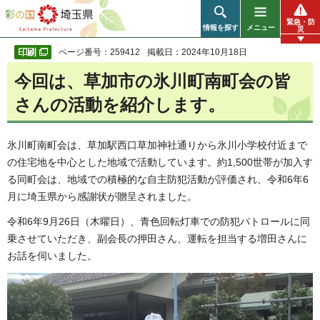
彩の国 埼玉県
緊急・防
情報を探す
メニュー
災
ページ番号：259412
掲載日：2024年10月18日
今回は、草加市の氷川町南町会の皆
さんの活動を紹介します。
氷川町南町会は、草加駅西口草加神社通りから氷川小学校付近まで
の住宅地を中心とした地域で活動しています。約1,500世帯が加入す
る同町会は、地域での積極的な自主防犯活動が評価され、令和6年6
月に埼玉県から感謝状が贈呈されました。
令和6年9月26日（木曜日）、青色回転灯車での防犯パトロールに同
乗させていただき、副会長の押田さん、運転を担当する増田さんに
お話を伺いました。