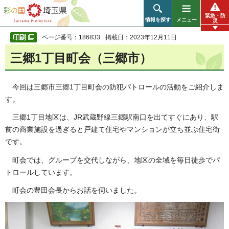
彩の国 埼玉県
緊急・防
情報を探す
メニュー
災
ページ番号：186833
掲載日：2023年12月11日
三郷1丁目町会（三郷市）
今回は三郷市三郷1丁
目町会の防犯パトロールの活動をご紹介しま
す。
三郷1丁目地区は
、JR武蔵野線三郷駅南口を出てすぐにあり、駅
前の商業施設を過ぎると戸建て住宅やマンションが立ち並ぶ住宅街
です。
町会では、グループを交代しながら
、地区の全域を毎日徒歩でパ
トロールしています。
町会の豊田会長からお話を
伺いました。