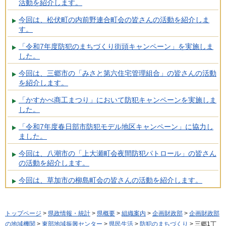
活動を紹介します。
今回は、松伏町の内前野連合町会の皆さんの活動を紹介しま
す。
「令和7年度防犯のまちづくり街頭キャンペーン」を実施しま
した。
今回は、三郷市の「みさと第六住宅管理組合」の皆さんの活動
を紹介します。
「かすかべ商工まつり」において防犯キャンペーンを実施しま
した。
「令和7年度春日部市防犯モデル地区キャンペーン」に協力し
ました。
今回は、八潮市の「上大瀬町会夜間防犯パトロール」の皆さん
の活動を紹介します。
今回は、草加市の柳島町会の皆さんの活動を紹介します。
トップページ
>
県政情報・統計
>
県概要
>
組織案内
>
企画財政部
>
企画財政部
の地域機関
>
東部地域振興センター
>
県民生活
>
防犯のまちづくり
> 三郷1丁