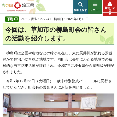
彩の国 埼玉県
緊急・防
情報を探す
メニュー
災
ページ番号：277241
掲載日：2026年1月13日
今回は、草加市の柳島町会の皆さん
の活動を紹介します。
柳島町は公園や農地などの緑が点在し、東に辰井川が流れる景観
豊かで住宅が立ち並ぶ地域です。同町会は長年にわたる地域での積
極的な自主防犯活動が評価され、令和7年に埼玉県から感謝状が贈呈
されました。
令和7年12月23日（火曜日）、歳末特別警戒パトロールに同行さ
せていただき、町会長の曽合さんにお話を伺いました。