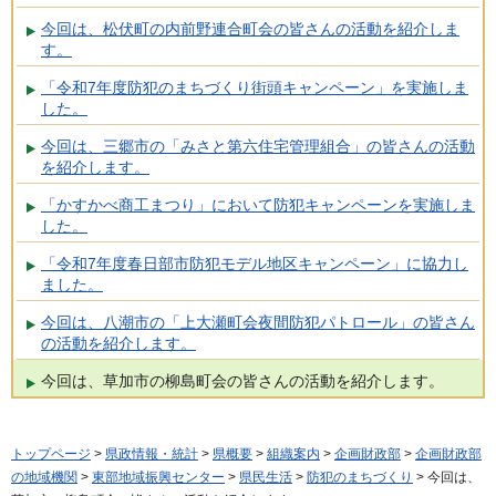
今回は、松伏町の内前野連合町会の皆さんの活動を紹介しま
す。
「令和7年度防犯のまちづくり街頭キャンペーン」を実施しま
した。
今回は、三郷市の「みさと第六住宅管理組合」の皆さんの活動
を紹介します。
「かすかべ商工まつり」において防犯キャンペーンを実施しま
した。
「令和7年度春日部市防犯モデル地区キャンペーン」に協力し
ました。
今回は、八潮市の「上大瀬町会夜間防犯パトロール」の皆さん
の活動を紹介します。
今回は、草加市の柳島町会の皆さんの活動を紹介します。
トップページ
>
県政情報・統計
>
県概要
>
組織案内
>
企画財政部
>
企画財政部
の地域機関
>
東部地域振興センター
>
県民生活
>
防犯のまちづくり
> 今回は、