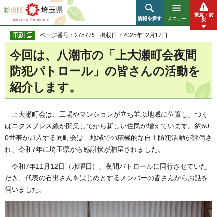
彩の国 埼玉県
緊急・防
情報を探す
メニュー
災
ページ番号：275775
掲載日：2025年12月17日
今回は、八潮市の「上大瀬町会夜間
防犯パトロール」の皆さんの活動を
紹介します。
上大瀬町会は、工場やマンションが立ち並ぶ地域に位置し、つく
ばエクスプレス線が開業してから新しい住民が増えています。約60
0世帯が加入する同町会は、地域での積極的な自主防犯活動が評価さ
れ、令和7年に埼玉県から感謝状が贈呈されました。
令和7年11月12日（水曜日）、夜間パトロールに同行させていた
だき、代表の石出さんをはじめとするメンバーの皆さんからお話を
伺いました。