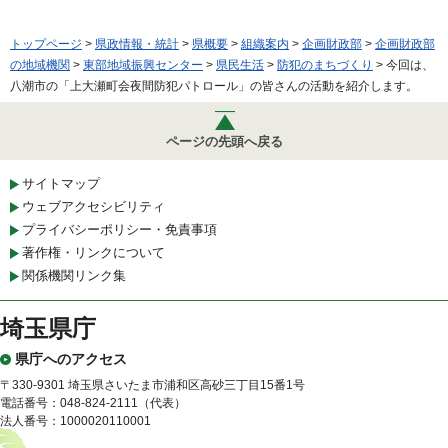
トップページ
>
県政情報・統計
>
県概要
>
組織案内
>
企画財政部
>
企画財政部
の地域機関
>
東部地域振興センター
>
県民生活
>
防犯のまちづくり
> 今回は、
八潮市の「上大瀬町会夜間防犯パトロール」の皆さんの活動を紹介します。
ページの先頭へ戻る
サイトマップ
ウェブアクセシビリティ
プライバシーポリシー・免責事項
著作権・リンクについて
関係機関リンク集
埼玉県庁
県庁へのアクセス
〒330-9301 埼玉県さいたま市浦和区高砂三丁目15番1号
電話番号：048-824-2111（代表）
法人番号：1000020110001