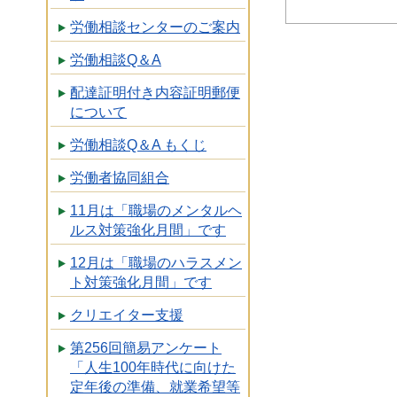
労働相談センターのご案内
労働相談Q＆A
配達証明付き内容証明郵便
について
労働相談Q＆A もくじ
労働者協同組合
11月は「職場のメンタルヘ
ルス対策強化月間」です
12月は「職場のハラスメン
ト対策強化月間」です
クリエイター支援
第256回簡易アンケート
「人生100年時代に向けた
定年後の準備、就業希望等