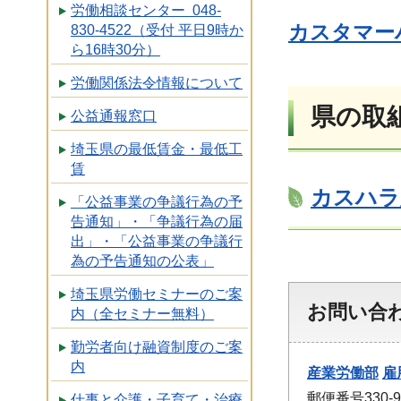
労働相談センター 048-
カスタマー
830-4522（受付 平日9時か
ら16時30分）
労働関係法令情報について
県の取
公益通報窓口
埼玉県の最低賃金・最低工
賃
カスハラ
「公益事業の争議行為の予
告通知」・「争議行為の届
出」・「公益事業の争議行
為の予告通知の公表」
埼玉県労働セミナーのご案
お問い合
内（全セミナー無料）
勤労者向け融資制度のご案
内
産業労働部
雇
郵便番号330
仕事と介護・子育て・治療