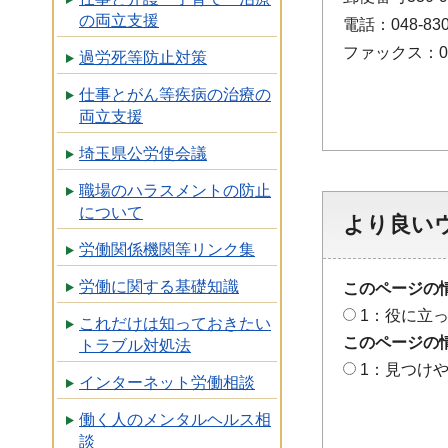
の両立支援
電話：048-830
ファックス：048
過労死等防止対策
仕事とがん等疾病の治療の
両立支援
埼玉県公労使会議
職場のハラスメントの防止
について
より良い
労働関係機関等リンク集
労働に関する基礎知識
このページの
1：役に立
これだけは知っておきたい
このページの
トラブル対処法
1：見つけ
インターネット労働相談
働く人のメンタルヘルス相
談