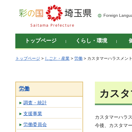
彩の国 埼玉県
Foreign Langu
トップページ
くらし・環境
トップページ
>
しごと・産業
>
労働
> カスタマーハラスメン
労働
カスタ
調査・統計
支援事業
カスタマーハラ
労働委員会
今後、カスタマ