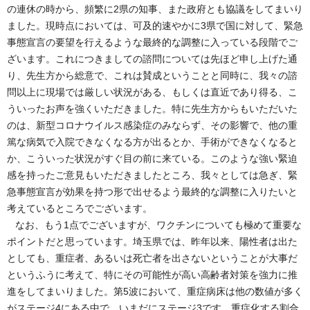
の連休の時から、頻繁に2県の知事、また政府とも協議をしてまいり
ました。現時点においては、可及的速やかに3県で国に対して、緊急
事態宣言の要望を行えるような最終的な調整に入っている段階でご
ざいます。これにつきましての諮問については先ほど申し上げた通
り、先生方から総意で、これは賛成ということと同時に、我々の諮
問以上に現場では厳しい状況がある、もしくは直近であり得る、こ
ういったお声を強くいただきました。特に先生方からもいただいた
のは、新型コロナウイルス感染症のみならず、その影響で、他の重
篤な病気で入院できなくなる方が出るとか、手術ができなくなると
か、こういった状況がすぐ目の前に来ている。このような強い緊迫
感を持ったご意見もいただきましたところ、我々としては急ぎ、緊
急事態宣言が効果を持つ形で出せるよう最終的な調整に入りたいと
考えているところでございます。
なお、もう1点でございますが、ワクチンについても極めて重要な
ポイントだと思っています。埼玉県では、昨年以来、陽性者は出た
としても、重症者、あるいは死亡者を出さないということが大事だ
というふうに考えて、特にその可能性が高い高齢者対策を強力に推
進をしてまいりました。第5波において、重症病床は他の数値が多く
がステージ4にある中で、いまだにステージ3です。重症化する割合