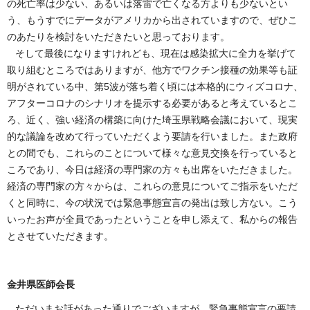
の死亡率は少ない、あるいは落雷で亡くなる方よりも少ないとい
う、もうすでにデータがアメリカから出されていますので、ぜひこ
のあたりを検討をいただきたいと思っております。
そして最後になりますけれども、現在は感染拡大に全力を挙げて
取り組むところではありますが、他方でワクチン接種の効果等も証
明がされている中、第5波が落ち着く頃には本格的にウィズコロナ、
アフターコロナのシナリオを提示する必要があると考えているとこ
ろ、近く、強い経済の構築に向けた埼玉県戦略会議において、現実
的な議論を改めて行っていただくよう要請を行いました。また政府
との間でも、これらのことについて様々な意見交換を行っていると
ころであり、今日は経済の専門家の方々も出席をいただきました。
経済の専門家の方々からは、これらの意見についてご指示をいただ
くと同時に、今の状況では緊急事態宣言の発出は致し方ない。こう
いったお声が全員であったということを申し添えて、私からの報告
とさせていただきます。
金井県医師会長
ただいまお話があった通りでございますが、緊急事態宣言の要請