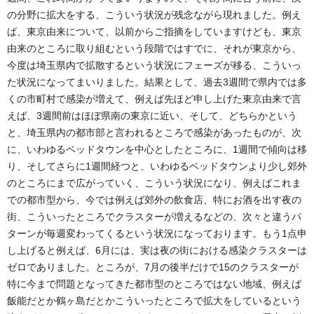
の分野に拡大をする、こういう状況が残念ながら現れました。例え
ば、東京由来について、以前からご指摘をしていますけども、東京
由来のところに取り組むという段階ではすでに、それが東京から、
今度は埼玉県内で拡散するという状況にフェーズが移る、こういっ
た状況になってまいりました。結果として、過去3週間で県内では多
くの市町村で感染が増えて、例えば先ほど申し上げた東京由来で言
えば、3週間前はほぼ県南の東京に近い、そして、どちらかという
と、埼玉県内の都市部と言われるところで感染があったものが、次
に、いわゆるベッドタウンを中心としたところに、1週間で傾向は移
り、そしてさらに1週間経つと、いわゆるベッドタウンより少し郊外
のところにまで広がっていく、こういう状況になり、例えばこれま
での都市型から、今では例えば郊外の飲食店、特にお酒を出す夜の
街、こういったところでクラスターが増えるなどの、次々と違うパ
ターンが毎週変わってくるという状況になっております。もう1点申
し上げると例えば、6月には、実は夜の街における感染クラスターは
ゼロでありました。ところが、7月の後半だけで15のクラスターが
特に今まで問題となってきた都市型のところではない地域、例えば
飯能だとか鶴ヶ島だとかこういったところで拡大をしているという