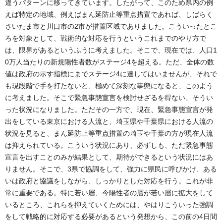
違うパターンに移ってきています。したがって、このため県内の例
えば特定の地域、例えばまん延防止等重点措置であれば、しばらく
さいたま市と川口市の2市が措置区域でありました。こういったとこ
ろを対象として、戦術的な対応を行うというこれまでのやり方で
は、限界があるというふうに考えました。そこで、現在では、人口1
0万人当たりの新規陽性者数がステージ4を超える。ただ、全体の数
値は政府の示す指標にまでステージ4に達してはいませんが、それで
も現段階で手を打たないと、極めて深刻な事態になると、このよう
に考えました。そこで緊急事態宣言を検討せざるを得ない、そうい
った状況になりました。ただその一方で、現在、緊急事態宣言が発
出をしている東京における人流と、埼玉県や千葉県における人流の
状況を見ると、まん延防止等重点措置の埼玉や千葉の方が現在人流
は抑えられている。こういう状況にあり、必ずしも、ただ緊急事態
宣言を出すことのみが結果として、期待ができるという状況にはあ
りません。そこで、3県で協調をして、強力に県民に呼びかけ、ある
いは政府と協議をしながら、しっかりとした対応を行う。これが非
常に重要である。特に若い層、今陽性者の層が若い層に拡大をして
いるところ、これらを抑えていくためには、やはりこういった強調
をして戦略的に対応する必要があるという発想から、この前の4日間