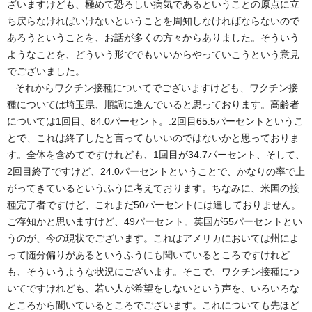
ざいますけども、極めて恐ろしい病気であるということの原点に立
ち戻らなければいけないということを周知しなければならないので
あろうということを、お話が多くの方々からありました。そういう
ようなことを、どういう形ででもいいからやっていこうという意見
でございました。
それからワクチン接種についてでございますけども、ワクチン接
種については埼玉県、順調に進んでいると思っております。高齢者
については1回目、84.0パーセント。.2回目65.5パーセントというこ
とで、これは終了したと言ってもいいのではないかと思っておりま
す。全体を含めてですけれども、1回目が34.7パーセント、そして、
2回目終了ですけど、24.0パーセントということで、かなりの率で上
がってきているというふうに考えております。ちなみに、米国の接
種完了者ですけど、これまだ50パーセントには達しておりません。
ご存知かと思いますけど、49パーセント。英国が55パーセントとい
うのが、今の現状でございます。これはアメリカにおいては州によ
って随分偏りがあるというふうにも聞いているところですけれど
も、そういうような状況にございます。そこで、ワクチン接種につ
いてですけれども、若い人が希望をしないという声を、いろいろな
ところから聞いているところでございます。これについても先ほど