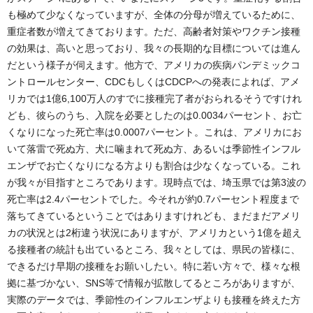
も極めて少なくなっていますが、全体の分母が増えているために、
重症者数が増えてきております。ただ、高齢者対策やワクチン接種
の効果は、高いと思っており、我々の長期的な目標については進ん
だという様子が伺えます。他方で、アメリカの疾病パンデミックコ
ントロールセンター、CDCもしくはCDCPへの発表によれば、アメ
リカでは1億6,100万人のすでに接種完了者がおられるそうですけれ
ども、彼らのうち、入院を必要としたのは0.0034パーセント、お亡
くなりになった死亡率は0.0007パーセント。これは、アメリカにお
いて落雷で死ぬ方、犬に噛まれて死ぬ方、あるいは季節性インフル
エンザでお亡くなりになる方よりも割合は少なくなっている。これ
が我々が目指すところであります。現時点では、埼玉県では第3波の
死亡率は2.4パーセントでした。今それが約0.7パーセント程度まで
落ちてきているということではありますけれども、まだまだアメリ
カの状況とは2桁違う状況にありますが、アメリカという1億を超え
る接種者の統計も出ているところ、我々としては、県民の皆様に、
できるだけ早期の接種をお願いしたい。特に若い方々で、様々な根
拠に基づかない、SNS等で情報が拡散してるところがありますが、
実際のデータでは、季節性のインフルエンザよりも接種を終えた方