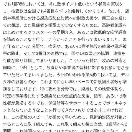
でも1都3県においては、常に数ポイント低いという状況を実現を
し、検査数は全国でも4番目をずっと維持しております。他にも、店
舗や事業所における感染症防止対策への財政支援や、商工会を通じ
ての相談、また重症者を極限まで少なくするために、高齢者施設を
はじめとするクラスターへの早期介入、あるいは徹底的な疫学調査
を諦めることなく行う、こういったことを行ってまいりました。ま
た守るといった分野で、病床や、あるいは宿泊施設の確保や風評被
害の防止、そして3番目の連携では、国や1都3県との協調、連携を
可能な限り目指してまいりました。こういった特に、攻めの対応と
同時に、4番目として、飲食店や事業者の皆様に対するお願いをさせ
ていただいてまいりました。今回のいわゆる第5波においては、デル
タ株の影響なのか、これまでにない早いペースで新規陽性者数が増
加をしております。特に攻める分野では、継続しての検査体制や、
特定の事業者に対する感染防止の重点的な支援、指導、あるいは陽
性者が急増する中でも、保健所等をサポートすることでボトルネッ
クとならないようなことを行ってきたつもりではありますけれど
も、この拡散のスピードが極めて早いために、戦術的対応が対象と
するところに取り組んでも、これ取り組んだ後に当然、1週間から2
週間、これ時間かかってまいりますので、それが間に合う前に、次