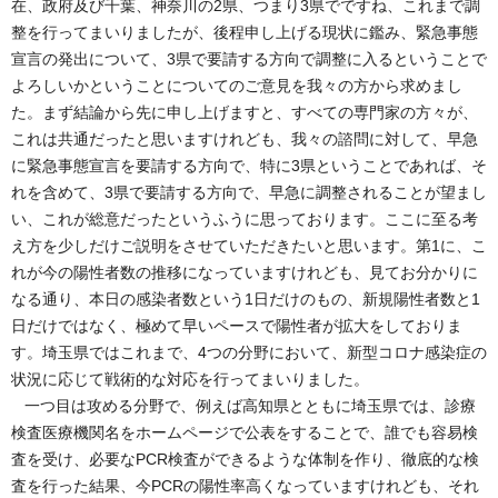
在、政府及び千葉、神奈川の2県、つまり3県でですね、これまで調
整を行ってまいりましたが、後程申し上げる現状に鑑み、緊急事態
宣言の発出について、3県で要請する方向で調整に入るということで
よろしいかということについてのご意見を我々の方から求めまし
た。まず結論から先に申し上げますと、すべての専門家の方々が、
これは共通だったと思いますけれども、我々の諮問に対して、早急
に緊急事態宣言を要請する方向で、特に3県ということであれば、そ
れを含めて、3県で要請する方向で、早急に調整されることが望まし
い、これが総意だったというふうに思っております。ここに至る考
え方を少しだけご説明をさせていただきたいと思います。第1に、こ
れが今の陽性者数の推移になっていますけれども、見てお分かりに
なる通り、本日の感染者数という1日だけのもの、新規陽性者数と1
日だけではなく、極めて早いペースで陽性者が拡大をしておりま
す。埼玉県ではこれまで、4つの分野において、新型コロナ感染症の
状況に応じて戦術的な対応を行ってまいりました。
一つ目は攻める分野で、例えば高知県とともに埼玉県では、診療
検査医療機関名をホームページで公表をすることで、誰でも容易検
査を受け、必要なPCR検査ができるような体制を作り、徹底的な検
査を行った結果、今PCRの陽性率高くなっていますけれども、それ