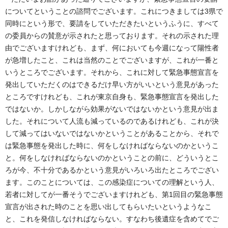
についてということの諮問でございます。これにつきましては3県で
同時にという形で、要請をしていただきたいというふうに、すべて
の委員からの賛意が示されたと思っております。それの示された理
由でございますけれども、まず、何においても今週になって陽性者
が急増したこと、これは当然のことでございますが、これが一番と
いうところでございます。それから、これに対して緊急事態宣言を
発出していただくのはできるだけ早い方がいいという意見があった
ところですけれども、これが東京自身も、緊急事態宣言を発出した
ではないか。しかしながら効果がないではないかという意見が出ま
した。それについて人流も減っているのであるけれども、これが決
して減ってはいないではないかということがあることから、それで
は緊急事態を発出した時に、何をしなければならないのかというこ
と。何をしなければならないのかということの前に、どういうとこ
ろが今、不十分であるかという意見がいろいろ出たところでござい
ます。このことについては、この感染症についての理解という人、
若者に対してが一番そうでございますけれども、第1回目の緊急事態
宣言が出された時のことを思い出してもらいたいというようなこ
と、これを発信しなければならない。すなわち後遺症を含めてでご