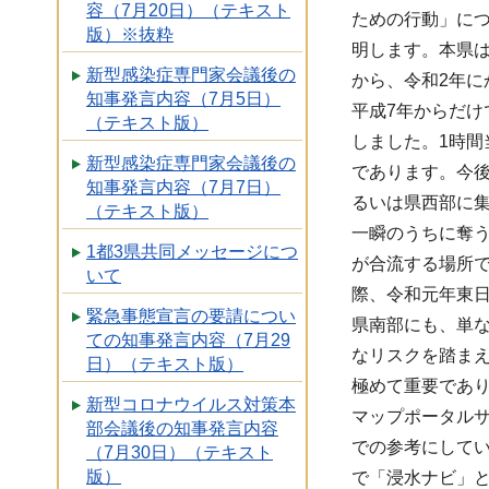
容（7月20日）（テキスト
ための行動」に
版）※抜粋
明します。本県
新型感染症専門家会議後の
から、令和2年に
知事発言内容（7月5日）
平成7年からだけ
（テキスト版）
しました。1時間
新型感染症専門家会議後の
であります。今
知事発言内容（7月7日）
るいは県西部に
（テキスト版）
一瞬のうちに奪
1都3県共同メッセージにつ
が合流する場所
いて
際、令和元年東
緊急事態宣言の要請につい
県南部にも、単
ての知事発言内容（7月29
なリスクを踏ま
日）（テキスト版）
極めて重要であ
新型コロナウイルス対策本
マップポータル
部会議後の知事発言内容
での参考にして
（7月30日）（テキスト
版）
で「浸水ナビ」