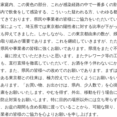
は家庭内、この黄色の部分、これが感染経路の中で一番多くの
都内で飲食をして感染する、こういった疑われる方、いわゆる
ってきております。県民や事業者の皆様にご協力をいただいて
対策によって、埼玉県では東京都の陽性者に対する比率が下が
数も抑えてきました。しかしながら、この東京都由来の数が、
での取り組みが重要であります。これを継続していきますが、た
て県民や事業者の皆様に強くお願いであります。県境をまたぐ
も、厳に控えていただきたいと思います。またテレワーク等の
ても、直行直帰を徹底していただいて、お酒を伴う伴わないに
ます。また、県民の皆様への改めてのお願いであります。まず
である東京都との往来は、極力控えていただくようにお願いを
んあります。「お買い物、お出かけは、県内、少人数で」を心
自粛をお願いいたします。やむを得ず、外出、移動を行う場合
染防止対策をお願いします。特に目的の場所以外には立ち寄ら
は、お盆の期間も含め長期に渡っていることから、可能な限り
事業者の皆様のご協力を心よりお願いを申し上げます。