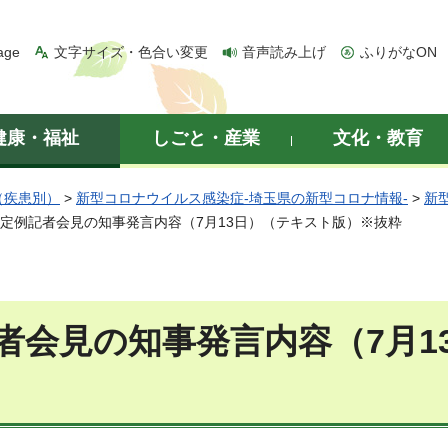
age
文字サイズ・色合い変更
音声読み上げ
ふりがなON
健康・福祉
しごと・産業
文化・教育
（疾患別）
>
新型コロナウイルス感染症-埼玉県の新型コロナ情報-
>
新
 定例記者会見の知事発言内容（7月13日）（テキスト版）※抜粋
者会見の知事発言内容（7月1