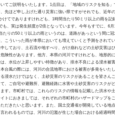
ついてご説明をいたします。1点目は、「地域のリスクを知る」
は、先ほど申し上げた通り災害に強い県ですがそれでも、近年の
かけてでありますけれども、1時間当たり50ミリ以上の雨を
でも、実は発生頻度が2倍となっています。今年もすでに、6月
当たりの50ミリ以上の雨というのは、道路があっという間に
後、こういった雨が本県においても増えていくと予測をされて
集中しており、土石流や地すべり、がけ崩れなどの土砂災害は
う危険性があります。他方、本県の河川ですけれども、地形的
では、水位が上昇しやすい特徴があり、排水不良による浸水被
日本台風の際には、河川の合流地帯における被害が多発をいた
なる浸水だけではなく、土砂災害のリスクがあることを皆さん
えて、ご自宅や避難所、避難経路に水害や土砂災害のリスクが
ります。市町村では、これらのリスクの情報を記載した洪水や
サイトにおきましては、それぞれの市町村のハザードマップを
いただきたいと思います。また、国土交通省が開発している地
と言われるものでは、河川の氾濫が生じた場合における経過時