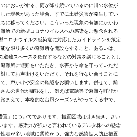
土のにおいがする、雨が降り続いているのに川の水位が
うした現象があった場合、すでに土砂災害が発生してい
直ちに移ってください。こういった現象の有無にかかわ
避難所での新型コロナウイルスへの感染をご懸念される
型コロナウイルス感染症に対応したガイドラインを策定
可能な限り多くの避難所を開設をすること、あるいは、
の避難スペースを確保するなどの対策を講じることとし
、避難所に避難をいただき、水害から命を守っていただ
に対してお声掛けをいただく、それを行ない合うことに
って、声かけや安全の確認をお願いします。併せて、離
孫さんの世代が確認をし、例えば電話等で避難を呼びか
を踏まえて、本格的な台風シーズンがやってくる中で、
措置」についてであります。措置区域は引き続き、さい
います。感染力が強いと言われているデルタ株への懸念
陽性者が多い地域に柔軟かつ、強力な感染拡大防止措置