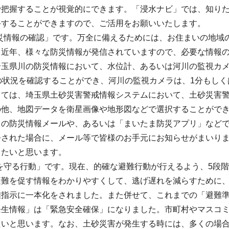
で把握することが視覚的にできます。「浸水ナビ」では、知り
手することができますので、ご活用をお願いいたします。
災情報の確認」です。万全に備えるためには、お住まいの地域
。近年、様々な防災情報が発信されていますので、必要な情報
埼玉県川の防災情報において、水位計、あるいは河川の監視カメ
の状況を確認することができ、河川の監視カメラは、1分もし
しては、埼玉県土砂災害警戒情報システムにおいて、土砂災害
の他、地図データを衛星画像や地形図などで選択することがで
川の防災情報メールや、あるいは「まいたま防災アプリ」など
令された場合に、メール等で皆様のお手元にお知らせがまいり
きたいと思います。
を守る行動」です。現在、的確な避難行動が行えるよう、5段
避難を促す情報をわかりやすくして、逃げ遅れを減らすために、
難指示に一本化をされました。また併せて、これまでの「避難
発生情報」は「緊急安全確保」になりました。市町村やマスコ
たいと思います。なお、土砂災害が発生する時には、多くの場