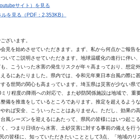
outubeサイト）を見る
ルを見る（PDF：2,353KB）
でございます。
の会見を始めさせていただきます。まず、私から何点かご報告
についてご説明させていただきます。地球温暖化の進行に伴い
ども、こういった水害の発生リスクが年々高まっており、想定
迎えるにあたりました。県内では、令和元年東日本台風の際に
対する世間の関心も高まっています。埼玉県は災害が少ない県
50ミリ程度の降雨への対応で、また砂防関係施設は地域で、重
れ整備を推進をしているところであります。推定を超えるよう
でやれば安全、こういったことはありません。ただし、効果の
な台風シーズンを迎えるにあたって、県民の皆様にはいつ起こ
だく、つまり日頃から水害、土砂災害に対する事前の備えを行
民の皆様に、知っていただきたいこととして3点、「地域のリ