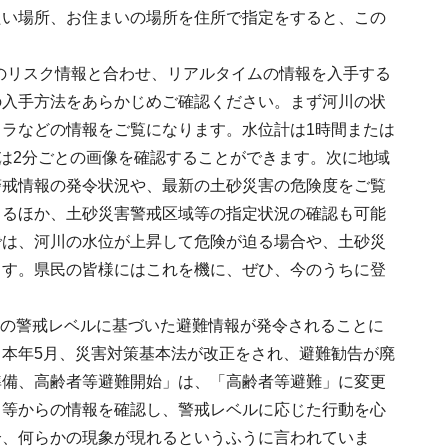
たい場所、お住まいの場所を住所で指定をすると、この
のリスク情報と合わせ、リアルタイムの情報を入手する
の入手方法をあらかじめご確認ください。まず河川の状
ラなどの情報をご覧になります。水位計は1時間または
くは2分ごとの画像を確認することができます。次に地域
警戒情報の発令状況や、最新の土砂災害の危険度をご覧
きるほか、土砂災害警戒区域等の指定状況の確認も可能
では、河川の水位が上昇して危険が迫る場合や、土砂災
ます。県民の皆様にはこれを機に、ぜひ、今のうちに登
階の警戒レベルに基づいた避難情報が発令されることに
本年5月、災害対策基本法が改正をされ、避難勧告が廃
準備、高齢者等避難開始」は、「高齢者等避難」に変更
ミ等からの情報を確認し、警戒レベルに応じた行動を心
合、何らかの現象が現れるというふうに言われていま