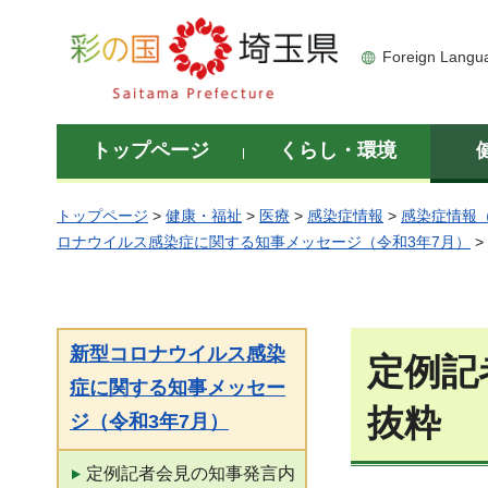
彩の国 埼玉県
Foreign Langu
トップページ
くらし・環境
トップページ
>
健康・福祉
>
医療
>
感染症情報
>
感染症情報
ロナウイルス感染症に関する知事メッセージ（令和3年7月）
>
新型コロナウイルス感染
定例記
症に関する知事メッセー
抜粋
ジ（令和3年7月）
定例記者会見の知事発言内