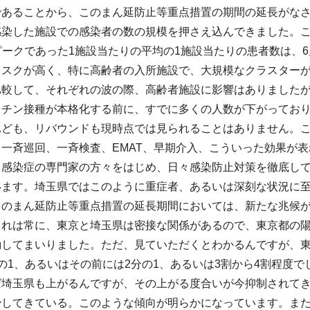
であることから、このまん延防止等重点措置の期間の延長がな
感染した施設での感染者の数の規模を押さえ込んできました。
人のピークであった1施設当たりの平均の1施設当たりの患者数は、6
リスクが高く、特に高齢者の入所施設で、大規模なクラスター
比較して、それぞれの波の際、高齢者施設に影響はありましたが
クチン接種が本格化する前に、すでに多くの人数が下がっており
れども、リバウンドも現時点では見られることはありません。
一斉巡回、一斉検査、EMAT、早期介入、こういった効果が
る感染症の専門家の方々をはじめ、日々感染防止対策を徹底し
います。埼玉県ではこのように重症者、あるいは深刻な状況に
このまん延防止等重点措置の延長期間においては、新たな兆候
これは常に、東京と埼玉県は密接な関係があるので、東京都の
動してまいりました。ただ、見ていただくとわかるんですが、東
の1、あるいはその前には2分の1、あるいは3割から4割程度
ば埼玉県も上がるんですが、その上がる度合いが今抑制されて
少してきている。このような傾向が明らかになっています。ま