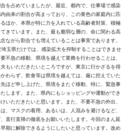
割合を占めていましたが、最近、都内で、仕事場で感染
都内由来の割合が高まっており、この黄色の家庭内に匹
いるほか、本県が特に力を入れている高齢者対策、積極
ってきています。また、最も脆弱な層の、命に関わる高
残念ながら割合でも増えていることは事実であります。
だ埼玉県だけでは、感染拡大を抑制することはできませ
不要不急の移動、県境を越えて業務を行わせることは、
工夫もいただきたいところですが、東京に行かざるを得
かかわらず、飲食等は県境を越えては、厳に控えていた
は先ほど申し上げた、県境をまたぐ移動、特に、緊急事
いたします。また、県内にもショッピングや運動ができ
掛けいただきたいと思います。また、不要不急の外出、
には、マスクの着用、あるいは、人混みを避けるなど、
ず、直行直帰の徹底をお願いいたします。今回のまん延
、早期に解除できるようにしたいと思っています。改め