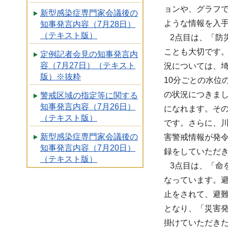
ョンや、グラフ
新型感染症専門家会議後の
ような情報を入
知事発言内容（7月28日）
（テキスト版）
2点目は、「防
ことも大切です
定例記者会見の知事発言内
容（7月27日）（テキスト
況については、
版）※抜粋
10分ごとの水位
の状況につきま
警戒区域の指定等に関する
知事発言内容（7月26日）
になれます。そ
（テキスト版）
です。さらに、
新型感染症専門家会議後の
害警戒情報が発
知事発言内容（7月20日）
録をしていただ
（テキスト版）
3点目は、「命
なっています。
止をされて、避
となり、「災害
掛けていただき