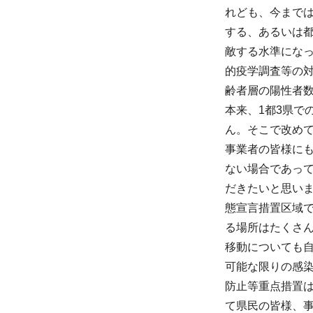
れども、今まで
する、あるいは
敵する水準にな
的疫学調査等の
齢者層の陽性者
本来、1都3県
ん。そこで改め
事業者の皆様に
ない場合であっ
だきたいと思い
態宣言措置区域
る場所はたくさ
移動についても
可能な限りの感
防止等重点措置
て県民の皆様、