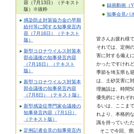
容（7月13日）（テキスト
録画動画（Y
版）※抜粋
知事会見パネ
感染防止対策協力金の早期
給付等に関する知事発言内
容（7月16日）（テキスト
皆さんお疲れ様
版）
それでは、定例
新型コロナウイルス対策本
害に対する備え
部会議後の知事発言内容
かったですけれ
（7月16日）（テキスト
版）
季節を埼玉県も
は、土砂災害に
新型コロナウイルス対策本
部会議後の知事発言内容
理施設は、時間
（7月8日）（テキスト版）
優先的にそれぞ
るいは、ここま
新型感染症専門家会議後の
知事発言内容（7月1日）
れより、本格的
（テキスト版）
識を持っていた
定例記者会見の知事発言内
そこで今回、県