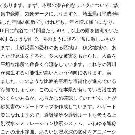
であります。まず、本県の潜在的なリスクについてご説
集中豪雨、気象データによりますと、埼玉県は平成3年
記録した年間の回数ですけれども、年々増加傾向になり、
16日に熊谷で1時間当たり50ミリ以上の雨を観測をいた
冠水するような雨で、滝のように降る非常に激しいもの
います。土砂災害の恐れのある区域は、秩父地域や、あ
ひとたび発生をすると、多大な被害をもたらし、人命を
に平坦な場所で数多く合流をしています。これらの河川
害が発生する可能性が高いという傾向にあります。実
しました。このような比較的平坦な市街化が進んでいる
ご存知でしょうか。このような本県が有している潜在的
どのぐらいあるか、あらかじめ確認していただくことが
土砂災害のハザードマップを作成しています。ハザード
ご覧になれますので、避難場所や避難ルートを考える上
点別浸水シミュレーション検索システム、いわゆる通称
間ごとの浸水範囲、あるいは浸水深の変化をアニメーシ