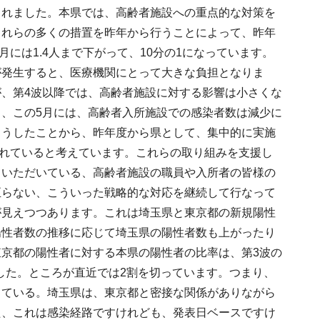
されました。本県では、高齢者施設への重点的な対策を
これらの多くの措置を昨年から行うことによって、昨年
月には1.4人まで下がって、10分の1になっています。
が発生すると、医療機関にとって大きな負担となりま
、第4波以降では、高齢者施設に対する影響は小さくな
、この5月には、高齢者入所施設での感染者数は減少に
こうしたことから、昨年度から県として、集中的に実施
表れていると考えています。これらの取り組みを支援し
ていただいている、高齢者施設の職員や入所者の皆様の
至らない、こういった戦略的な対応を継続して行なって
が見えつつあります。これは埼玉県と東京都の新規陽性
陽性者数の推移に応じて埼玉県の陽性者数も上がったり
京都の陽性者に対する本県の陽性者の比率は、第3波の
でした。ところが直近では2割を切っています。つまり、
きている。埼玉県は、東京都と密接な関係がありながら
た、これは感染経路ですけれども、発表日ベースですけ