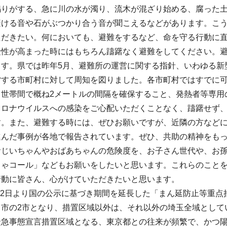
鳴りがする、急に川の水が濁り、流木が混ざり始める、腐った
避ける音や石がぶつかり合う音が聞こえるなどがあります。こ
ただきたい。何においても、避難をするなど、命を守る行動に
険性が高まった時にはもちろん躊躇なく避難をしてください。
ます。県では昨年5月、避難所の運営に関する指針、いわゆる新
営する市町村に対して周知を図りました。各市町村ではすでに
、世帯間で概ね2メートルの間隔を確保すること、発熱者等専用
コロナウイルスへの感染をご心配いただくことなく、躊躇せず
す。また、避難する時には、ぜひお願いですが、近隣の方など
進んだ事例が各地で報告されています。ぜひ、共助の精神をも
おじいちゃんやおばあちゃんの危険度を、お子さん世代や、お
きゃコール」などもお願いをしたいと思います。これらのこと
行動に皆さん、心がけていただきたいと思います。
12日より国の公示に基づき期間を延長した「まん延防止等重点
口市の2市となり、措置区域以外は、それ以外の埼玉全域として
緊急事態宣言措置区域となる、東京都との往来が頻繁で、かつ