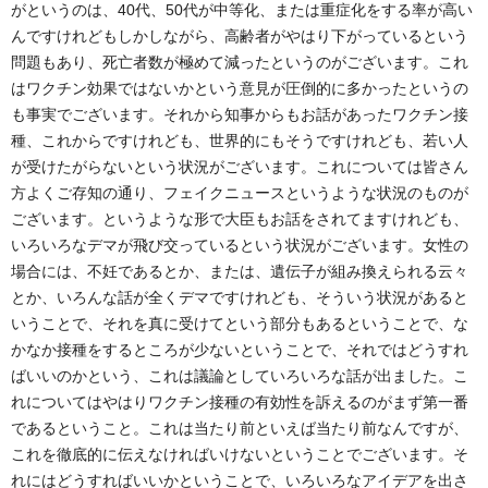
がというのは、40代、50代が中等化、または重症化をする率が高い
んですけれどもしかしながら、高齢者がやはり下がっているという
問題もあり、死亡者数が極めて減ったというのがございます。これ
はワクチン効果ではないかという意見が圧倒的に多かったというの
も事実でございます。それから知事からもお話があったワクチン接
種、これからですけれども、世界的にもそうですけれども、若い人
が受けたがらないという状況がございます。これについては皆さん
方よくご存知の通り、フェイクニュースというような状況のものが
ございます。というような形で大臣もお話をされてますけれども、
いろいろなデマが飛び交っているという状況がございます。女性の
場合には、不妊であるとか、または、遺伝子が組み換えられる云々
とか、いろんな話が全くデマですけれども、そういう状況があると
いうことで、それを真に受けてという部分もあるということで、な
かなか接種をするところが少ないということで、それではどうすれ
ばいいのかという、これは議論としていろいろな話が出ました。こ
れについてはやはりワクチン接種の有効性を訴えるのがまず第一番
であるということ。これは当たり前といえば当たり前なんですが、
これを徹底的に伝えなければいけないということでございます。そ
れにはどうすればいいかということで、いろいろなアイデアを出さ