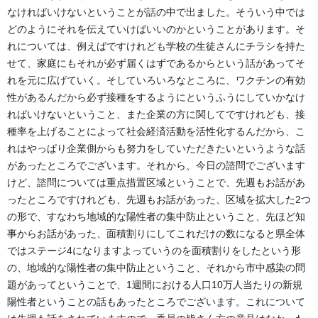
なければいけないということが話の中で出ました。そういう中では
どのようにそれを伝えていけばいいのかということがあります。そ
れについては、例えばですけれども学校の生徒さんにチラシを持た
せて、家庭にもそれが必ず届くはずであるからという話があってそ
れを元に広げていく。そしていろいろなところに、ワクチンの有効
性があるんだから必ず接種をするようにというふうにしていかなけ
ればいけないということ、また企業の方に関してですけれども、接
種率を上げることによって社会経済活動を活性化するんだから、こ
れはやっぱり企業側からも努力をしていただきたいというような話
があったところでございます。それから、今日の諮問でございます
けど、諮問については重点措置区域ということで、先週もお話があ
ったところですけれども、先週もお話があった、区域を拡大した2つ
の形で、すなわち地域的な陽性者の集中防止ということ、先ほど知
事からお話があった、面積割りにしてこれだけの数になると県全体
ではステージ4になりますよっていうのを面積割りをしたという形
の、地域的な陽性者の集中防止ということ、それから市中感染の問
題があってということで、1週間における人口10万人当たりの新規
陽性者ということの話もあったところでございます。これについて