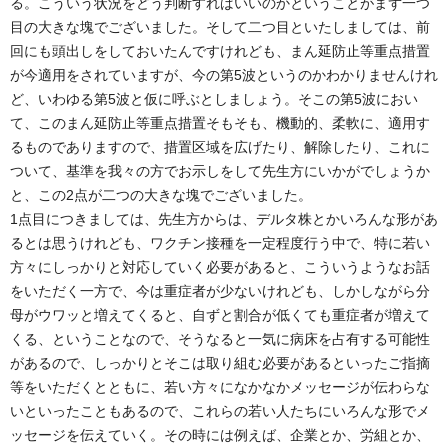
る。こういう状況をどう判断すればいいのかということがまず一つ
目の大きな塊でございました。そして二つ目といたしましては、前
回にも頭出しをしておいたんですけれども、まん延防止等重点措置
が今適用をされていますが、今の第5波というのかわかりませんけれ
ど、いわゆる第5波と仮に呼ぶとしましょう。そこの第5波におい
て、このまん延防止等重点措置そもそも、機動的、柔軟に、適用す
るものでありますので、措置区域を広げたり、解除したり、これに
ついて、基準を我々の方でお示しをして先生方にいかがでしょうか
と、この2点が二つの大きな塊でございました。
1点目につきましては、先生方からは、デルタ株とかいろんな形があ
るとは思うけれども、ワクチン接種を一定程度行う中で、特に若い
方々にしっかりと対応していく必要があると、こういうようなお話
をいただく一方で、今は重症者が少ないけれども、しかしながら分
母がウワッと増えてくると、自ずと割合が低くても重症者が増えて
くる、ということなので、そうなると一気に病床を占有する可能性
があるので、しっかりとそこは取り組む必要があるといったご指摘
等をいただくとともに、若い方々になかなかメッセージが伝わらな
いといったこともあるので、これらの若い人たちにいろんな形でメ
ッセージを伝えていく。その時には例えば、企業とか、労組とか、