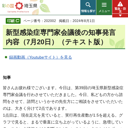
彩の国 埼玉県
緊急・防
情報を探す
メニュー
災
ページ番号：202002
掲載日：2024年8月1日
新型感染症専門家会議後の知事発言
内容（7月20日）（テキスト版）
録画動画（Youtubeサイト）を見る
知事
皆さんお疲れ様でございます。今日は、第39回の埼玉県新型感染症
専門家会議を行わさせていただきました。今日、私どもの方から諮
問をさせて、諮問というかその先生方にご相談をさせていただいた
のは、大きく分けて2点であります。
1点目は、現在足元を見ていると、実行再生産数が1.5を超える。グ
ラフで見ると、まるで垂直に立ち上がっているように、急増してい