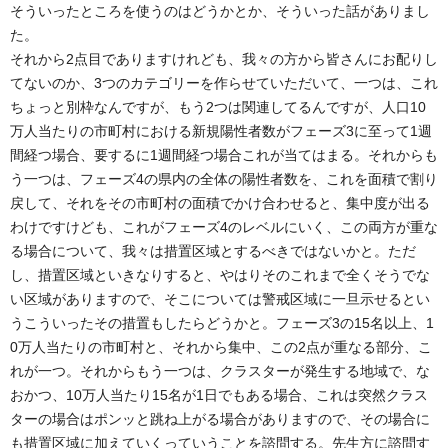
そういったところを使うのはどうかとか、そういった話がありまし
た。
それから2点目でありますけれども、我々の方から皆さんにお配りし
てないのか、3つのカテゴリーを作らせていただいて、一つは、これ
ちょっと別枠なんですが、もう2つは関連してるんですが、人口10
万人当たりの市町村における新規陽性者数がフェーズ3に至って1週
間経つ場合、要するに1週間経つ場合これが当てはまる。それからも
う一つは、フェーズ4の県内の全体の陽性者数を、これを面積で割り
戻して、それをその市町村の面積でかけ合わせると、集中度が出る
わけですけども、これがフェーズ4のレベルにいく、この両方が重な
る場合について、我々は措置区域とするべきではないかと。ただ
し、措置区域といきなりすると、やはりそのこれまで全くそうでな
い区域がありますので、そこについては警戒区域に一旦示せるとい
うこういったその措置もしたらどうかと。フェーズ3の15名以上、1
0万人当たりの市町村と、それから集中、この2点が重なる部分、こ
れが一つ。それからもう一つは、クラスターが発生する地域で、な
おかつ、10万人当たり15名が1日でもある場合、これは突然クラス
ターの場合はポンッと跳ね上がる場合がありますので、その場合に
も措置区域に加えていくっていうことを諮問する。先生方に諮問す