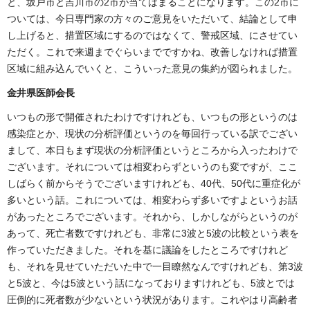
と、坂戸市と吉川市の2市が当てはまることになります。この2市に
ついては、今日専門家の方々のご意見をいただいて、結論として申
し上げると、措置区域にするのではなくて、警戒区域、にさせてい
ただく。これで来週までぐらいまでですかね、改善しなければ措置
区域に組み込んでいくと、こういった意見の集約が図られました。
金井県医師会長
いつもの形で開催されたわけですけれども、いつもの形というのは
感染症とか、現状の分析評価というのを毎回行っている訳でござい
まして、本日もまず現状の分析評価というところから入ったわけで
ございます。それについては相変わらずというのも変ですが、ここ
しばらく前からそうでございますけれども、40代、50代に重症化が
多いという話。これについては、相変わらず多いですよというお話
があったところでございます。それから、しかしながらというのが
あって、死亡者数ですけれども、非常に3波と5波の比較という表を
作っていただきました。それを基に議論をしたところですけれど
も、それを見せていただいた中で一目瞭然なんですけれども、第3波
と5波と、今は5波という話になっておりますけれども、5波とでは
圧倒的に死者数が少ないという状況があります。これやはり高齢者