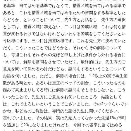
る基準、当てはめる基準ではなくて、措置区域を当てはめる基準で
あると、これを措置区域を当てはめるための諮問をする基準とした
らどうか、ということについて、先生方とお話をし、先生方の選択
としては、措置区域に加えない、二つ目は警戒区域、これは何ら措
置が変わるわけではないけれどもいわゆる警戒をしてくださいとい
う区域にする、三つ目は措置区域です。これを先生方に決めていた
だく。こういったことではどうかと。それからその解除について
も、毎週これをそれぞれの先ほど申し上げた条件から外れる場合に
ついては、解除を諮問をさせていただく。最終的には、先生方のご
意見を聞いて決めるわけだけども、諮問をするということについて
お話を伺いました。ただし、解除の場合には、1.2以上の実行再生産
数がある時とか、あるいは重症のベッドの割合、こういったものを
鑑みて高止まりしてる時には解除の諮問をそもそもしないと。こう
いったことで、先生方にご意見をお伺いしたところ、結論として
は、これでよろしいということでございました。その2つぐらいです
かね、私どものご報告は。専門的な話は先生に聞いてください。
忘れていました。その結果、実は先週入ってなかった先週18の市町
を追加して20になりましたけれども、今回その基準に当てはめる