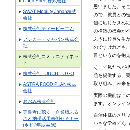
Open Street株式会社
思いました。そ
SWAT Mobility Japan株式
ので、教員との
会社
個に応じたきめ
株式会社ティービーエム
の構築の機会が
ふうに校長先生
アンカー・ジャパン株式会
社
のですけれども
難というのを抱
株式会社コミュニティネッ
ト
そこで私たちが
株式会社TOUCH TO GO
題を提供する、
取り組み、未来
ASTRA FOOD PLAN株式
会社
実際の機能はこ
おおみ株式会社
ます。オンライ
実践者に聴く！企業版ふる
自治体様のメリ
さと納税活用事例セミナー
小さな学校であ
(令和7年度実施)