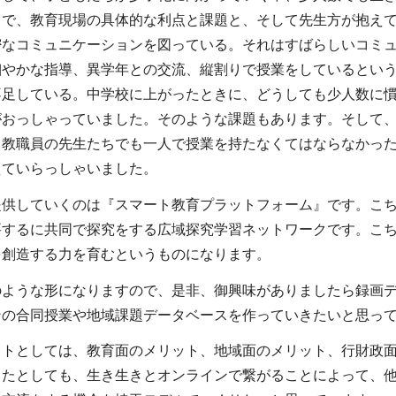
こで、教育現場の具体的な利点と課題と、そして先生方が抱え
密なコミュニケーションを図っている。それはすばらしいコミ
細やかな指導、異学年との交流、縦割りで授業をしているとい
不足している。中学校に上がったときに、どうしても少人数に
がおっしゃっていました。そのような課題もあります。そして
、教職員の先生たちでも一人で授業を持たなくてはならなかっ
えていらっしゃいました。
提供していくのは『スマート教育プラットフォーム』です。こ
要するに共同で探究をする広域探究学習ネットワークです。こ
を創造する力を育むというものになります。
のような形になりますので、是非、御興味がありましたら録画
ンの合同授業や地域課題データベースを作っていきたいと思っ
ットとしては、教育面のメリット、地域面のメリット、行財政
ったとしても、生き生きとオンラインで繋がることによって、