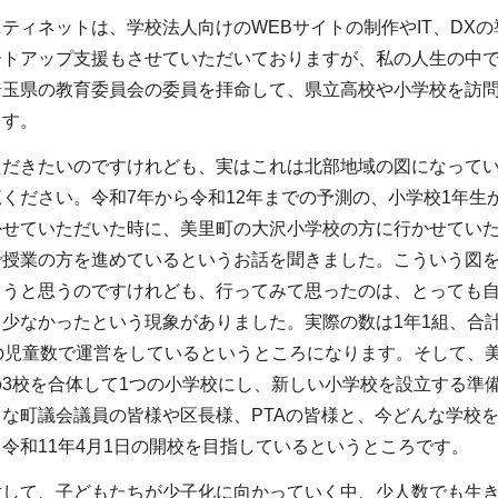
ティネットは、学校法人向けのWEBサイトの制作やIT、DX
ートアップ支援もさせていただいておりますが、私の人生の中
埼玉県の教育委員会の委員を拝命して、県立高校や小学校を訪
ます。
ただきたいのですけれども、実はこれは北部地域の図になって
ください。令和7年から令和12年までの予測の、小学校1年生
かせていただいた時に、美里町の大沢小学校の方に行かせていた
で授業の方を進めているというお話を聞きました。こういう図
まうと思うのですけれども、行ってみて思ったのは、とっても
少なかったという現象がありました。実際の数は1年1組、合計1
の児童数で運営をしているというところになります。そして、
の3校を合体して1つの小学校にし、新しい小学校を設立する準
な町議会議員の皆様や区長様、PTAの皆様と、今どんな学校
令和11年4月1日の開校を目指しているというところです。
対して、子どもたちが少子化に向かっていく中、少人数でも生