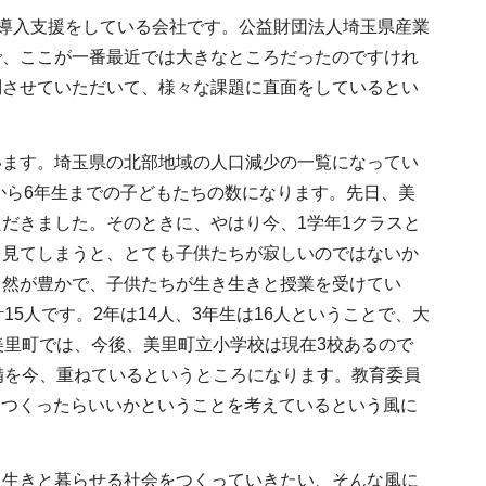
の導入支援をしている会社です。公益財団法人埼玉県産業
で、ここが一番最近では大きなところだったのですけれ
問させていただいて、様々な課題に直面をしているとい
います。埼玉県の北部地域の人口減少の一覧になってい
から6年生までの子どもたちの数になります。先日、美
だきました。そのときに、やはり今、1学年1クラスと
を見てしまうと、とても子供たちが寂しいのではないか
自然が豊かで、子供たちが生き生きと授業を受けてい
5人です。2年は14人、3年生は16人ということで、大
美里町では、今後、美里町立小学校は現在3校あるので
備を今、重ねているというところになります。教育委員
をつくったらいいかということを考えているという風に
き生きと暮らせる社会をつくっていきたい、そんな風に