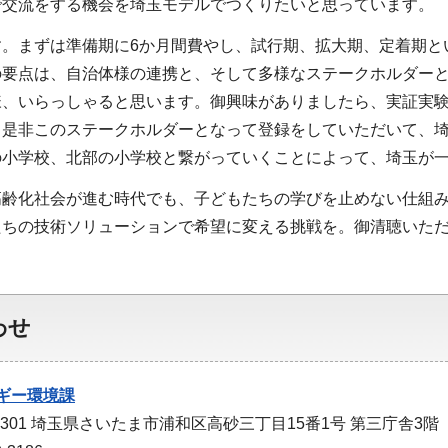
で交流をする機会を埼玉モデルでつくりたいと思っています。
す。まずは準備期に6か月間費やし、試行期、拡大期、定着期と
の要点は、自治体様の連携と、そして多様なステークホルダー
様、いらっしゃると思います。御興味がありましたら、実証実
、是非このステークホルダーとなって登録をしていただいて、
の小学校、北部の小学校と繋がっていくことによって、埼玉が
高齢化社会が進む時代でも、子どもたちの学びを止めない仕組
たちの技術ソリューションで希望に変える挑戦を。御清聴いた
わせ
ギー環境課
-9301 埼玉県さいたま市浦和区高砂三丁目15番1号 第三庁舎3階