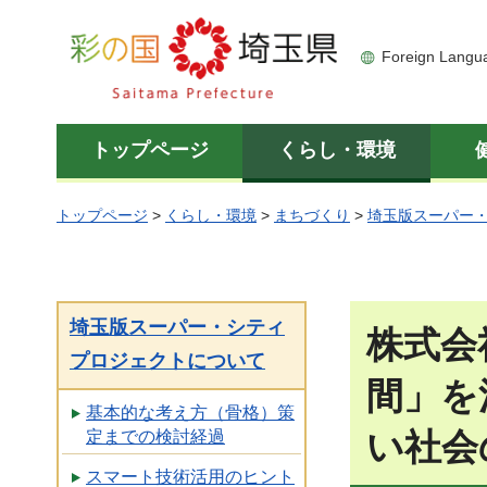
彩の国 埼玉県
Foreign Langu
トップページ
くらし・環境
トップページ
>
くらし・環境
>
まちづくり
>
埼玉版スーパー
埼玉版スーパー・シティ
株式会
プロジェクトについて
間」を
基本的な考え方（骨格）策
い社会
定までの検討経過
スマート技術活用のヒント