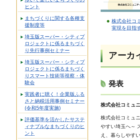
ヒント
まちづくりに関する各種支
株式会社コ
援制度等
実現を目指
埼玉版スーパー・シティプ
ロジェクトに係るまちづく
り先行事例セミナー
アーカ
埼玉版スーパー・シティプ
ロジェクトに係るまちづく
りスマート技術等視察・体
発表
験会
実践者に聴く！企業版ふる
さと納税活用事例セミナー
株式会社コミュ
(令和5年度実施)
株式会社コミュ
評価基準を活かしたサステ
やすい埼玉へ～
ィナブルなまちづくりのヒ
ント
え、暮らしやす