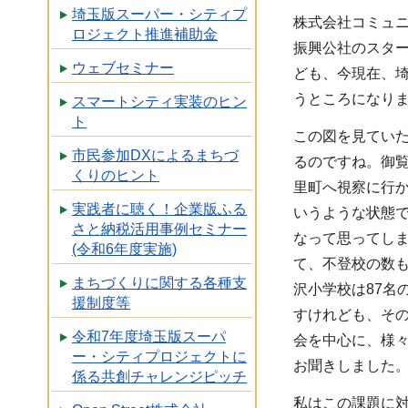
埼玉版スーパー・シティプ
株式会社コミュニ
ロジェクト推進補助金
振興公社のスタ
ウェブセミナー
ども、今現在、
うところになり
スマートシティ実装のヒン
ト
この図を見てい
市民参加DXによるまちづ
るのですね。御覧
くりのヒント
里町へ視察に行
実践者に聴く！企業版ふる
いうような状態
さと納税活用事例セミナー
なって思ってし
(令和6年度実施)
て、不登校の数も
まちづくりに関する各種支
沢小学校は87名
援制度等
すけれども、そ
令和7年度埼玉版スーパ
会を中心に、様々
ー・シティプロジェクトに
お聞きしました。
係る共創チャレンジピッチ
私はこの課題に