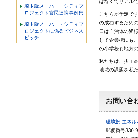
はなくてリアル
埼玉版スーパー・シティプ
ロジェクト官民連携事例集
こちらが予定で
の成功するため
埼玉版スーパー・シティプ
ロジェクトに係るビジネス
日は自治体の皆
ピッチ
して企業様にも
の小学校も地方
私たちは、少子
地域の課題を私
お問い合
環境部
エネル
郵便番号330