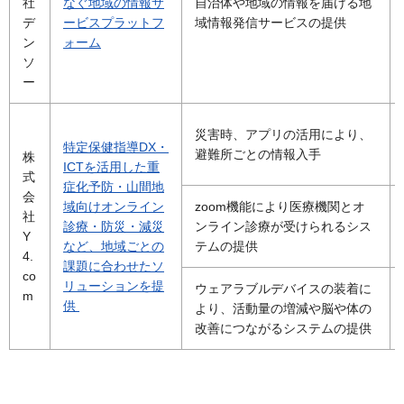
社
なぐ地域の情報サ
自治体や地域の情報を届ける地
デ
ービスプラットフ
域情報発信サービスの提供
ン
ォーム
ソ
ー
災害時、アプリの活用により、
特定保健指導DX・
避難所ごとの情報入手
株
ICTを活用した重
式
症化予防・山間地
会
域向けオンライン
zoom機能により医療機関とオ
社
診療・防災・減災
ンライン診療が受けられるシス
Y
など、地域ごとの
テムの提供
4.
課題に合わせたソ
co
リューションを提
ウェアラブルデバイスの装着に
m
供
より、活動量の増減や脳や体の
改善につながるシステムの提供