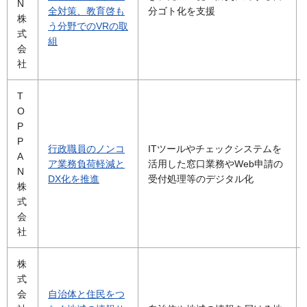
N
全対策、教育啓も
分ゴト化を支援
株
う分野でのVRの取
式
組
会
社
T
O
P
P
行政職員のノンコ
ITツールやチェックシステムを
A
ア業務負荷軽減と
活用した窓口業務やWeb申請の
N
DX化を推進
受付処理等のデジタル化
株
式
会
社
株
式
会
自治体と住民をつ