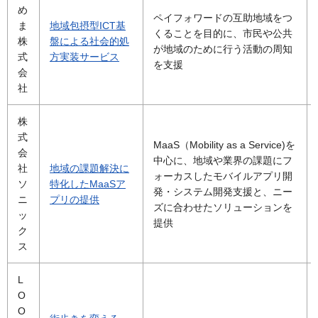
め
ペイフォワードの互助地域をつ
ま
地域包摂型ICT基
くることを目的に、市民や公共
株
盤による社会的処
が地域のために行う活動の周知
式
方実装サービス
を支援
会
社
株
式
MaaS（Mobility as a Service)を
会
中心に、地域や業界の課題にフ
社
地域の課題解決に
ォーカスしたモバイルアプリ開
ソ
特化したMaaSア
発・システム開発支援と、ニー
ニ
プリの提供
ズに合わせたソリューションを
ッ
提供
ク
ス
L
O
O