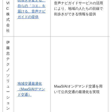
街歩きを変える。
VI
音声ナビガイドサービスの活用
自らの「コエ」を
C
により、地域の人たちの目線で
届ける、音声ナビ
株
街歩きができる情報を提供
ガイドの提供
式
会
社
伊
藤
忠
テ
ク
ノ
ソ
リ
地域交通最適化
ュ
MaaS/AIオンデマンド交通を用
（MaaS/AIデマン
ー
いて公共交通の最適化を実現
ド交通）
シ
ョ
ン