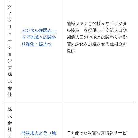
ク
ノ
ソ
地域ファンとの様々な「デジタ
リ
デジタル住民カー
ル接点」を提供し、交流人口や
ュ
ドで地域への関わ
関係人口の地域との関わりと愛
ー
り深化・拡大へ
着の深化を加速させる仕組みを
シ
提供
ョ
ン
ズ
株
式
会
社
株
式
会
社
防災用カメラ（地
ITを使った災害写真情報サービ
ア