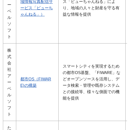
域情報写真配信サ
ス「ビューちゃんねる」によ
ー
ービス「ビューち
り、地域の人々と財産を守る有
ベ
ゃんねる」）
益な情報を提供
ル
ソ
フ
ト
株
式
会
スマートシティを実現するため
社
の都市OS基盤、「FIWARE」な
ア
都市OS（FIWAR
どオープンソースを活用し、デ
ー
E)の構築
ータ検索・管理や既存システム
ベ
との接続等、様々な側面での機
ル
能を提供
ソ
フ
ト
た