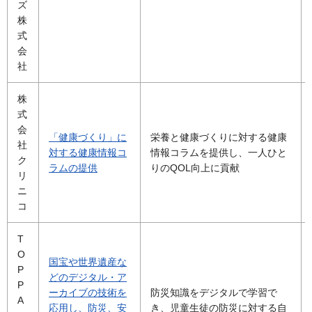
ズ
株
式
会
社
株
式
会
「健康づくり」に
栄養と健康づくりに対する健康
社
対する健康情報コ
情報コラムを提供し、一人ひと
ク
ラムの提供
りのQOL向上に貢献
リ
ニ
コ
T
O
国宝や世界遺産な
P
どのデジタル・ア
P
ーカイブの技術を
防災知識をデジタルで学習で
A
応用し、防災、安
き、児童生徒の防災に対する自