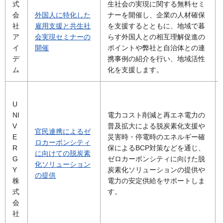
式
生社会の実現に関する無料セミ
会
外国人に特化した
ナーを開催し、企業の人材確保
社
雇用支援と共生社
を支援するとともに、地域で暮
ア
会実現セミナーの
らす外国人との相互理解促進の
イ
開催
ポイントや弊社と自治体との連
デ
携事例の紹介を行い、地域活性
ム
化を支援します。
U
NI
電力コスト削減と再エネ電力の
V
普及拡大による脱炭素化支援や
官民連携によるゼ
E
災害時・停電時のエネルギー確
ロカーボンシティ
R
保によるBCP対策などを通じ、
に向けての脱炭素
G
ゼロカーボンシティに向けた脱
化ソリューション
Y
炭素化ソリューションの提供や
の提供
株
電力の安定供給をサポートしま
式
す。
会
社