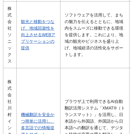
株
式
ソフトウェアを活用して、まち
会
観光と移動をつな
の魅力を伝えるとともに、地域
社
げ、地域回遊性を
内をスムーズに移動できる環境
ソ
向上させるWEBア
を提供します。これにより、地
ニ
プリケーションの
域の観光やビジネスを盛り上
ッ
提供
げ、地域経済の活性化をサポー
ク
トします。
ス
株
式
会
社
ブラウザ上で利用できるAI自動
川
翻訳活用システム「XMAT®（ト
村
機械翻訳を安全か
ランスマット）」を活用し、日
イ
つ簡単に活用し、
本語から外国語、外国語から日
ン
多言語での情報提
本語への翻訳を通じて、デジタ