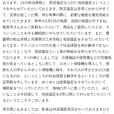
おります。11の自治体様と、防災協定ならびに包括協定というとこ
ろをやらせていただいております。防災協定は非常にわかりやすく
て、災害が起こった際、何か有事の際に、必要な物資を優先供給さ
せていただきます。昨年の1月1日の地震、北陸の地震の方ですね。
能美市さんからご依頼をいただいて、商品をご提供したりとか、そ
ういったことを今も継続的にやらせていただいています。また、愛
媛県の松山市様と兵庫県の三木市様と包括協定をさせていただいて
おります。テクノロジーの力を使って社会課題を何か解決できない
かというところで、包括協定という形の枠組みを作らせていただい
ております。1つの例としましては、介護施設や保育園などの労働負
荷が高まっているところに対して、ロボット掃除機を導入して、掃
除を人の手からロボット掃除機に移す。それで人の手がどれだけ楽
になるのか、というところの社会課題を解決するというところの実
証実験を今しています。ゆくゆくは政策協定をさせていただいて、
補助金をつくっていただいて、地域の方々に使っていただく、みた
いなことを今目指して、包括協定を2市に関してやらせていただいて
るというところでございます。
埼玉県におきましては、私達は45店舗直営店をやっておりますけど