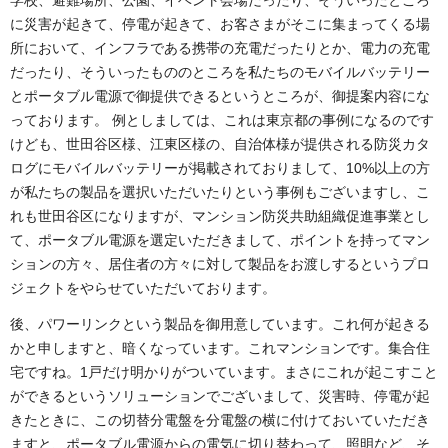
学校、避難場所、公園、イベント会場だったり、そういったところ
に災害が起きて、停電が起きて、お客さまがそこに集まってくる場
所において、インフラである携帯の充電だったりとか、電力の充電
だったり、そういったもののところを私たちのモバイルバッテリー
とポータブル電源で御提供できるというところが、御提案内容にな
っております。 例としましては、これは東京都の事例になるのです
けども、世田谷区様、江東区様の、自治体様が提供される防災カタ
ログにモバイルバッテリーが掲載されておりまして、10%以上の方
が私たちの製品を選択いただいたりという事例もございますし、こ
れも世田谷区になりますが、マンション防災共助組織促進事業とし
て、ポータブル電源を選定いただきまして、ポイントを持ってマン
ションの方々、居住者の方々に対して製品をお渡しするというプロ
ジェクトをやらせていただいております。
後、パワーリンクという製品を御用意しています。これ何が起きる
かと申しますと、暗くなっています。これマンションです。集合住
宅ですね。1戸だけ明かりがついています。まさにこれが起こすこと
ができるというソリューションでございまして、災害時、停電が起
きたときに、この切替分電盤を分電盤の横に付けておいていただき
ますと、ポータブル電源からの電気に切り替わって、照明など、そ