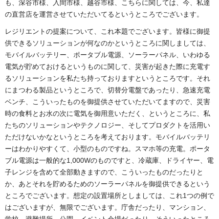
も、深谷市様、入間市様、越谷市様、こちらに関しては、今、私達
の直営店を運営させていただいてるというところでございます。
レジリエントの提案について、これ本題でございます。皆様に御提
供できるソリューションが何なのかというところに関しましては、
モバイルバッテリー、ポータブル電源、ソーラーパネル、いわゆる
電気が貯めておけるというものに関して、災害が起きた際に充電す
るソリューションを私たち持っておりますというところです。それ
にまつわる製品というところで、切替分電盤であったり、急速充電
ベンチ、こういったものを御提供させていただいてますので、災害
時の食料とお水の次に電気を御用意いただく、というところに、私
たちのソリューションやテクノロジー、そしてプロダクトを活用い
ただけないかなというところを考えております。モバイルバッテリ
ーはわかりやすくて、小型のものですね。スマホ等の充電。ポータ
ブル電源は一般的な1,000Wのものですと、冷蔵庫、ドライヤー、電
子レンジを含めて全部動きますので、こういったものだったりと
か、あとそれを貯めるためのソーラーパネルを御提供できるという
ところでございます。想定の設置場所としましては、これ1つの例で
はございますが、無限でございます。庁舎だったり、マンション、