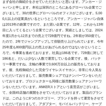
まず会社の御紹介をさせていただきたいと思います。アンカー・ジ
ャパンと申します。本社は深圳のところにあるグローバル企業でご
ざいまして、30の世界にグローバルのオフィスがございます。5,00
0人以上の従業員がいるというところです。アンカー・ジャパン自体
は2013年の創業ですので、まだ若い企業です。12年、これから13年
目に入ってくるという企業でございます。実績としましては、2024
年度1月から12月までの売上で728億円ですね。2年前が350億でし
たので、2年でジャンプアップして倍額売り上げられています。今年
25年度も800億円以上の売上があげられるのではないかというとこ
ろで、今事業を進めております。社員は186名です。728億に対して
186名と、だいぶ少ない人数で運営している企業です。後、バッテ
リー事業ですね。主軸の事業で3,600万台以上の販売をしておりま
す。後、先程御紹介した完全ワイヤレスイヤホン、非常に今人気を
いただいておりまして、販売数量シェアではナンバーワンをいただ
いております。プロジェクターも同様に販売数量シェアナンバーワ
ンをいただいています。ANKERストアという直営店がございまし
て、全国45店舗の展開をさせていただいております。製品のブラン
ドは、このように6つのカテゴリー、ブランドを持って運営をさせて
いただいておりまして、アダプター、モバイルバッテリー、ケーブ