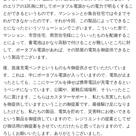
のエリアの1区画に対してポータブル電源からの電力で明るくするこ
とができるというものです。マンションとか集合住宅では今までそ
れができなかったのです。それが今回、この製品によってできるこ
とになったというソリューションでございます。こういった形で、
マンション、市営住宅、県営住宅様にこういったものを配備するこ
とによって、蓄電池はかなり高額で付けることが難しいところに対
して、ポータブル電源があれば、その部屋の電気を御提供できると
いう製品でございます。
後、急速充電ベンチというものも今御提供させていただいていま
す。これは、中にポータブル電源が入っていますので、電気が止ま
ったとしても、ここにケーブルを挿せば携帯電話が充電できるとい
うベンチになっています。公園や、避難広域場所、そういったとこ
ろに置けます。こちらはカスタマーサポート、私たち充実したもの
を御提供していますということの御提案です。最後駆け足になりま
したけども、私たちの製品、電気を貯めて、災害時にお使いできる
という製品を御提供していますので、レジリエントの提案としてぜ
ひ御活用の御提案をさせていただけたらと思っておりますので、よ
ろしくお願いいたします。ありがとうございました。