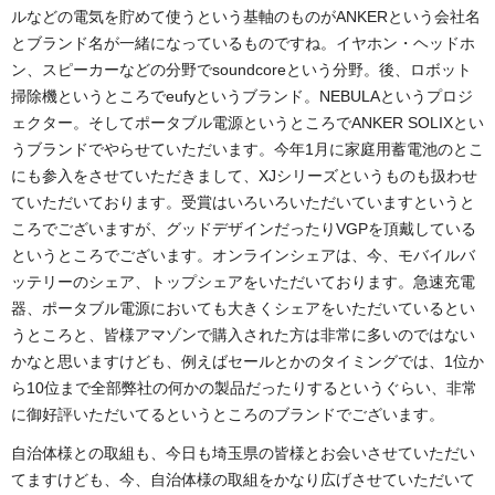
ルなどの電気を貯めて使うという基軸のものがANKERという会社名
とブランド名が一緒になっているものですね。イヤホン・ヘッドホ
ン、スピーカーなどの分野でsoundcoreという分野。後、ロボット
掃除機というところでeufyというブランド。NEBULAというプロジ
ェクター。そしてポータブル電源というところでANKER SOLIXとい
うブランドでやらせていただいます。今年1月に家庭用蓄電池のとこ
にも参入をさせていただきまして、XJシリーズというものも扱わせ
ていただいております。受賞はいろいろいただいていますというと
ころでございますが、グッドデザインだったりVGPを頂戴している
というところでございます。オンラインシェアは、今、モバイルバ
ッテリーのシェア、トップシェアをいただいております。急速充電
器、ポータブル電源においても大きくシェアをいただいているとい
うところと、皆様アマゾンで購入された方は非常に多いのではない
かなと思いますけども、例えばセールとかのタイミングでは、1位か
ら10位まで全部弊社の何かの製品だったりするというぐらい、非常
に御好評いただいてるというところのブランドでございます。
自治体様との取組も、今日も埼玉県の皆様とお会いさせていただい
てますけども、今、自治体様の取組をかなり広げさせていただいて