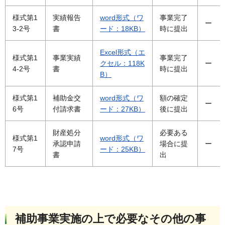
様式第1
実績報告
word形式（ワ
事業完了
ー
3-2号
書
ード：18KB）
時に提出
Excel形式（エ
様式第1
事業実績
事業完了
クセル：118K
ー
4-2号
書
時に提出
B）
様式第1
補助金交
word形式（ワ
額の確定
ー
6号
付請求書
ード：27KB）
後に提出
財産処分
必要ある
様式第1
word形式（ワ
承認申請
場合に提
ー
7号
ード：25KB）
書
出
補助事業実施の上で必要なその他の事