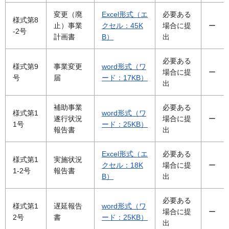
変更（廃
Excel形式（エ
必要ある
様式第8
止）事業
クセル：45K
場合に提
ー
-2号
計画書
B）
出
必要ある
様式第9
事業変更
word形式（ワ
場合に提
ー
号
届
ード：17KB）
出
補助事業
必要ある
様式第1
word形式（ワ
遂行状況
場合に提
ー
1号
ード：25KB）
報告書
出
Excel形式（エ
必要ある
様式第1
実施状況
クセル：18K
場合に提
ー
1-2号
報告書
B）
出
必要ある
様式第1
遅延報告
word形式（ワ
場合に提
ー
2号
書
ード：25KB）
出