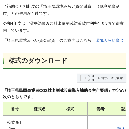
当補助金と別制度の「埼玉県環境みらい資金融資」（低利融資制
度）との併用が可能です。
令和4年度は、温室効果ガス排出量削減対策貸付利率年0.3％で御案
内しています。
「埼玉県環境みらい資金融資」のご案内はこちら→
環境みらい資金
様式のダウンロード
画面サイズで表示
「埼玉県民間事業者CO2排出削減設備導入補助金交付要綱」で定める
次のとおりです。
番号
様式名
様式
備考
記
様式第1
-2号
記入例