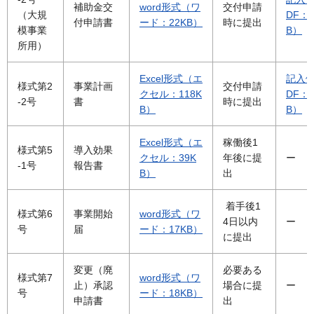
補助金交
word形式（ワ
交付申請
（大規
DF：1
付申請書
ード：22KB）
時に提出
模事業
B）
所用）
Excel形式（エ
記入例
様式第2
事業計画
交付申請
クセル：118K
DF：7
-2号
書
時に提出
B）
B）
Excel形式（エ
稼働後1
様式第5
導入効果
クセル：39K
年後に提
ー
-1号
報告書
B）
出
着手後1
様式第6
事業開始
word形式（ワ
4日以内
ー
号
届
ード：17KB）
に提出
変更（廃
必要ある
様式第7
word形式（ワ
止）承認
場合に提
ー
号
ード：18KB）
申請書
出