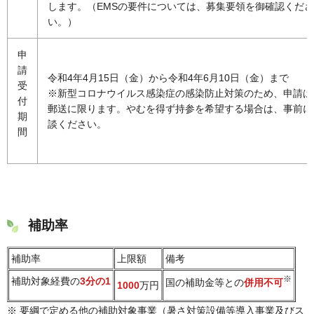
します。（EMSの要件については、募集要領を御確認くださ
い。）
申
請
令和4年4月15日（金）から令和4年6月10日（金）まで
受
※新型コロナウイルス感染症の感染防止対策のため、申請は
付
郵送に限ります。やむを得ず持参を希望する場合は、事前に
期
談ください。
間
補助率
補助率
上限額
備考
※
補助対象経費の
3分の1
国の補助金等との
併用不可
1000
万円
※ 要綱で定める他の補助対象事業（暑さ対策設備等導入事業及びス