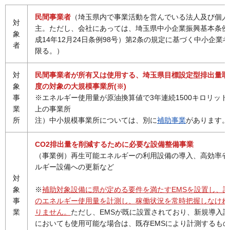
民間事業者
（埼玉県内で事業活動を営んでいる法人及び個人
対
主。ただし、会社にあっては、埼玉県中小企業振興基本条例
象
成14年12月24日条例98号）第2条の規定に基づく中小企業
者
限る。）
対
民間事業者が所有又は使用する、埼玉県目標設定型排出量取
象
度の対象の大規模事業所(※)
事
※エネルギー使用量が原油換算値で3年連続1500キロリット
業
上の事業所
所
注）中小規模事業所については、別に
補助事業
があります。
CO2排出量を削減するために必要な設備整備事業
（事業例）再生可能エネルギーの利用設備の導入、高効率省
ルギー設備への更新など
対
象
※
補助対象設備に県が定める要件を満たすEMSを設置し、
事
のエネルギー使用量を計測し、稼働状況を常時把握しなけれ
業
りません。
ただし、EMSが既に設置されており、新規導入
においても使用可能な場合は、既存EMSにより計測するも