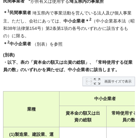
民間事業者
が所有又は使用する
埼玉県内の事業所
1
＊
民間事業者
埼玉県内で事業活動を営んでいる法人及び個人事業
2
主。ただし、会社にあっては、
中小企業者＊
（中小企業基本法（昭
和38年法律第154号）第2条第1項の各号のいずれかに該当するも
の）に限る。
2
＊
中小企業者
（別表）を参照
(別表)
・以下、表の「資本金の額又は出資の総額」、「常時使用する従業
員の数」のいずれかを満たせば、中小企業者に該当します。
画面サイズで表示
中小企業者
業種
資本金の額又は出
常時使用する
資の総額
員の数
(1)製造業、建設業、運