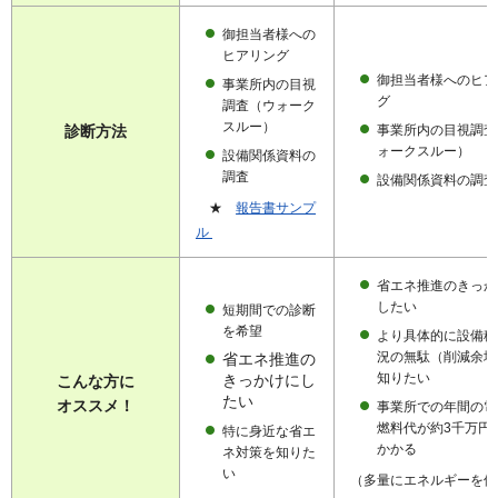
御担当者様への
ヒアリング
御担当者様へのヒア
事業所内の目視
グ
調査（ウォーク
スルー）
事業所内の目視調査
診断方法
ォークスルー）
設備関係資料の
調査
設備関係資料の調査
★
報告書サンプ
ル
省エネ推進のきっか
したい
短期間での診断
を希望
より具体的に設備稼
況の無駄（削減余地
省エネ推進の
知りたい
きっかけにし
こんな方に
たい
オススメ！
事業所での年間の電
燃料代が約3千万円
特に身近な省エ
かかる
ネ対策を知りた
い
（多量にエネルギーを使