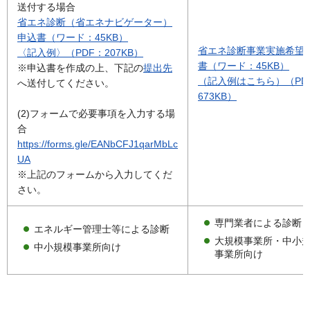
送付する場合
省エネ診断（省エネナビゲーター）
申込書（ワード：45KB）
省エネ診断事業実施希望
〈記入例〉（PDF：207KB）
書（ワード：45KB）
※申込書を作成の上、下記の
提出先
（記入例はこちら）（PD
へ送付してください。
673KB）
(2)フォームで必要事項を入力する場
合
https://forms.gle/EANbCFJ1qarMbLc
UA
※上記のフォームから入力してくだ
さい。
専門業者による診断
エネルギー管理士等による診断
大規模事業所・中小
中小規模事業所向け
事業所向け