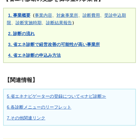
1. 事業概要
（
事業内容
、
対象事業所
、
診断費用
、
受診申込期
限
、
診断実施時期
、
診断結果報告
）
2. 診断の流れ
3. 省エネ診断で経営改善の可能性が高い事業所
4. 省エネ診断の申込み方法
【関連情報】
5.省エネナビゲーターの登録について≪ナビ診断≫
6.各診断メニューのリーフレット
7.その他関連リンク