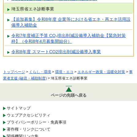
埼玉県省エネ診断事業
【追加募集】令和8年度 企業等における省エネ・再エネ活用設
備導入補助金
令和7年度補正予算 CO₂排出削減設備導入補助金【緊急対策
枠】（令和8年4月募集開始分）
令和8年度 スマートCO2排出削減設備導入事業
トップページ
>
くらし・環境
>
環境・エコ
>
エネルギー政策・温暖化対策
>
事
業者支援 (融資・補助制度)
> 埼玉県省エネ診断事業
ページの先頭へ戻る
サイトマップ
ウェブアクセシビリティ
プライバシーポリシー・免責事項
著作権・リンクについて
関係機関リンク集