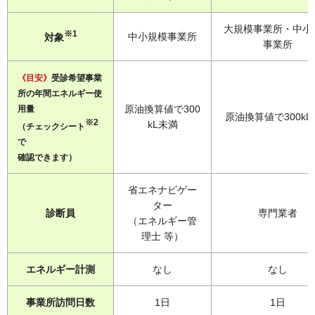
大規模事業所・中小
※1
中小規模事業所
対象
事業所
《目安》
受診希望事業
所の年間エネルギー使
原油換算値で300
用量
原油換算値で300kL
※2
kL未満
（チェックシート
で
確認できます）
省エネナビゲー
ター
診断員
専門業者
（エネルギー管
理士 等）
エネルギー計測
なし
なし
事業所訪問日数
1日
1日