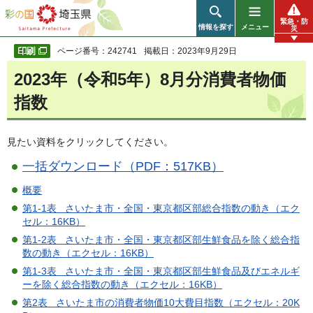
彩の国 埼玉県
緊急・防
情報を探す
メニュー
災
ページ番号：242741
掲載日：2023年9月29日
2023年（令和5年）8月分消費者物価
指数
見たい資料をクリックしてください。
一括ダウンロード（PDF：517KB）
概要
第1-1表 さいたま市・全国・東京都区部総合指数の動き（エク
セル：16KB）
第1-2表 さいたま市・全国・東京都区部生鮮食品を除く総合指
数の動き（エクセル：16KB）
第1-3表 さいたま市・全国・東京都区部生鮮食品及びエネルギ
ーを除く総合指数の動き（エクセル：16KB）
第2表 さいたま市の消費者物価10大費目指数（エクセル：20K