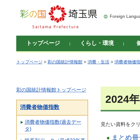
彩の国 埼玉県
Foreign Langu
トップページ
くらし・環境
トップページ
>
彩の国統計情報館
>
消費・生活
>
消費者物価
彩の国統計情報館トップページ
202
消費者物価指数
消費者物価指数(過去デー
見たい資料をク
タ)
まとめ冊子