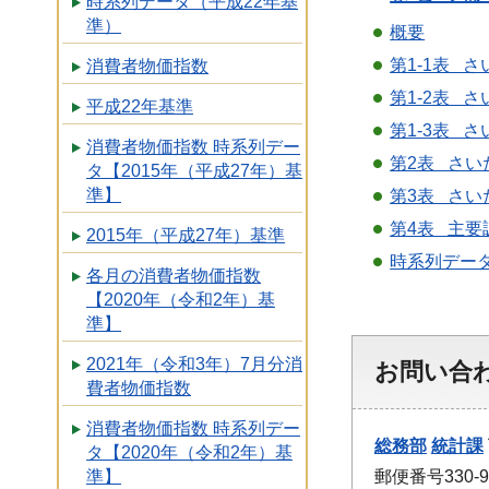
時系列データ（平成22年基
準）
概要
第1-1表 
消費者物価指数
第1-2表 
平成22年基準
第1-3表 
消費者物価指数 時系列デー
第2表 さい
タ【2015年（平成27年）基
準】
第3表 さい
第4表 主要
2015年（平成27年）基準
時系列データ【
各月の消費者物価指数
【2020年（令和2年）基
準】
2021年（令和3年）7月分消
お問い合
費者物価指数
消費者物価指数 時系列デー
総務部
統計課
タ【2020年（令和2年）基
郵便番号330
準】