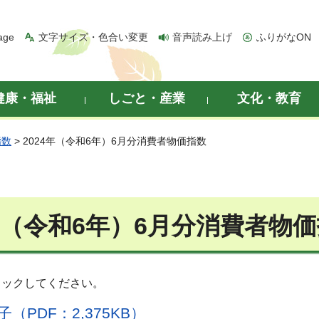
age
文字サイズ・色合い変更
音声読み上げ
ふりがなON
健康・福祉
しごと・産業
文化・教育
指数
> 2024年（令和6年）6月分消費者物価指数
4年（令和6年）6月分消費者物
リックしてください。
（PDF：2,375KB）