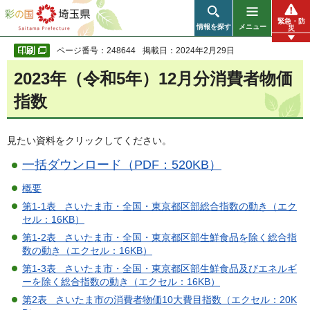
彩の国 埼玉県
緊急・防
情報を探す
メニュー
災
ページ番号：248644
掲載日：2024年2月29日
2023年（令和5年）12月分消費者物価
指数
見たい資料をクリックしてください。
一括ダウンロード（PDF：520KB）
概要
第1-1表 さいたま市・全国・東京都区部総合指数の動き（エク
セル：16KB）
第1-2表 さいたま市・全国・東京都区部生鮮食品を除く総合指
数の動き（エクセル：16KB）
第1-3表 さいたま市・全国・東京都区部生鮮食品及びエネルギ
ーを除く総合指数の動き（エクセル：16KB）
第2表 さいたま市の消費者物価10大費目指数（エクセル：20K