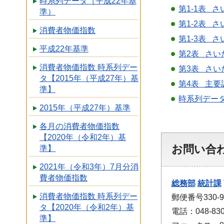
時系列データ（平成22年基
第1-1表 
準）
第1-2表 
消費者物価指数
第1-3表 
平成22年基準
第2表 さい
消費者物価指数 時系列デー
第3表 さい
タ【2015年（平成27年）基
第4表 主要
準】
時系列データ【
2015年（平成27年）基準
各月の消費者物価指数
【2020年（令和2年）基
お問い合
準】
2021年（令和3年）7月分消
費者物価指数
総務部
統計課
消費者物価指数 時系列デー
郵便番号330
タ【2020年（令和2年）基
電話：048-830
準】