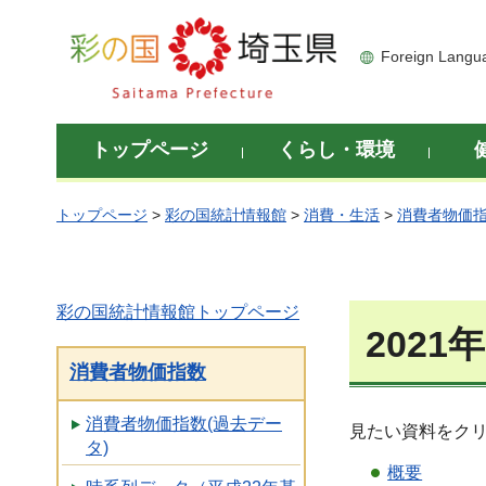
彩の国 埼玉県
Foreign Langu
トップページ
くらし・環境
トップページ
>
彩の国統計情報館
>
消費・生活
>
消費者物価
彩の国統計情報館トップページ
202
消費者物価指数
消費者物価指数(過去デー
見たい資料をク
タ)
概要