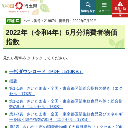
彩の国 埼玉県
緊急・防
情報を探す
メニュー
災
ページ番号：219874
掲載日：2022年7月29日
2022年（令和4年）6月分消費者物価
指数
見たい資料をクリックしてください。
一括ダウンロード（PDF：510KB）
概要
第1-1表 さいたま市・全国・東京都区部総合指数の動き（エク
セル：17KB）
第1-2表 さいたま市・全国・東京都区部生鮮食品を除く総合指
数の動き（エクセル：16KB）
第1-3表 さいたま市・全国・東京都区部生鮮食品及びエネルギ
ーを除く総合指数の動き（エクセル：17KB）
第2表 さいたま市の消費者物価10大費目指数（エクセル：20K