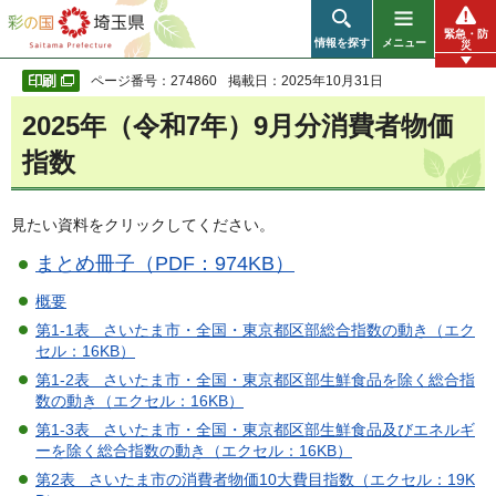
彩の国 埼玉県
緊急・防
情報を探す
メニュー
災
ページ番号：274860
掲載日：2025年10月31日
2025年（令和7年）9月分消費者物価
指数
見たい資料をクリックしてください。
まとめ冊子（PDF：974KB）
概要
第1-1表 さいたま市・全国・東京都区部総合指数の動き（エク
セル：16KB）
第1-2表 さいたま市・全国・東京都区部生鮮食品を除く総合指
数の動き（エクセル：16KB）
第1-3表 さいたま市・全国・東京都区部生鮮食品及びエネルギ
ーを除く総合指数の動き（エクセル：16KB）
第2表 さいたま市の消費者物価10大費目指数（エクセル：19K