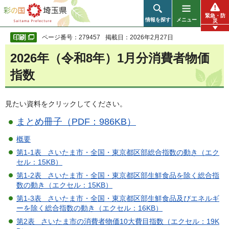
彩の国 埼玉県
緊急・防
情報を探す
メニュー
災
ページ番号：279457
掲載日：2026年2月27日
2026年（令和8年）1月分消費者物価
指数
見たい資料をクリックしてください。
まとめ冊子（PDF：986KB）
概要
第1-1表 さいたま市・全国・東京都区部総合指数の動き（エク
セル：15KB）
第1-2表 さいたま市・全国・東京都区部生鮮食品を除く総合指
数の動き（エクセル：15KB）
第1-3表 さいたま市・全国・東京都区部生鮮食品及びエネルギ
ーを除く総合指数の動き（エクセル：16KB）
第2表 さいたま市の消費者物価10大費目指数（エクセル：19K