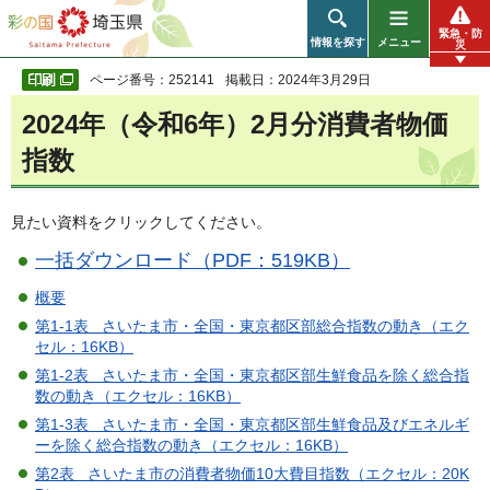
彩の国 埼玉県
緊急・防
情報を探す
メニュー
災
ページ番号：252141
掲載日：2024年3月29日
2024年（令和6年）2月分消費者物価
指数
見たい資料をクリックしてください。
一括ダウンロード（PDF：519KB）
概要
第1-1表 さいたま市・全国・東京都区部総合指数の動き（エク
セル：16KB）
第1-2表 さいたま市・全国・東京都区部生鮮食品を除く総合指
数の動き（エクセル：16KB）
第1-3表 さいたま市・全国・東京都区部生鮮食品及びエネルギ
ーを除く総合指数の動き（エクセル：16KB）
第2表 さいたま市の消費者物価10大費目指数（エクセル：20K