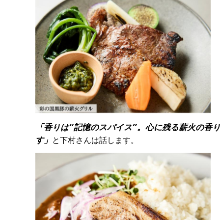
「香りは“記憶のスパイス”。心に残る薪火の香
す」
と下村さんは話します。