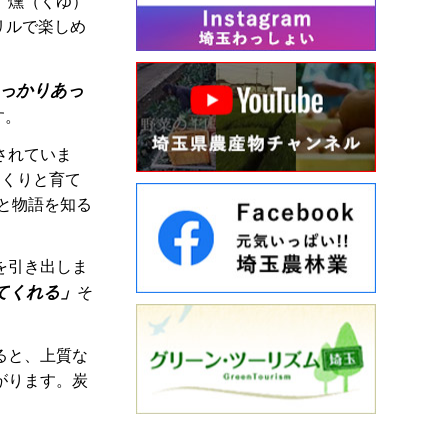
、燻（くゆ）
グリルで楽しめ
っかりあっ
す。
されていま
っくりと育て
と物語を知る
を引き出しま
てくれる」
そ
ると、上質な
がります。炭