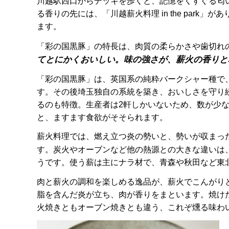
川越駅西口からデッキを歩くと、記憶をくすぐる匂
る香りの先には、「川越薪火料理 in the par
ます。
「彩の国黒豚」の特長は、肉質の柔らかさや歯切れ
てとにかくおいしい。味の強さが、薪火の香りと
「彩の国黒豚」は、英国系の純粋バークシャー種で
す。その後埼玉独自の系統を築き、おいしさを守り
るのも特徴。生産者は2軒しかいないため、数が少な
と、ますます食欲がそそられます。
薪火料理では、燃え立つ炎の勢いと、勢いが収まっ
す。炭火やオーブンなど他の熱源との大きな違いは
うです。使う薪は主にナラ材で、青森や秋田など東
肉と薪火の調和を楽しめる逸品が、薪火でこんがり
脂を含んだ炎が立ち、肉が香りをまといます。焼け
火焼きともオーブン焼きとも違う、これぞ燻る味わ