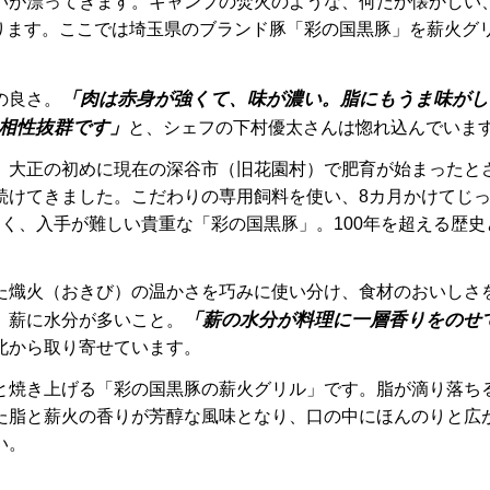
いが漂ってきます。キャンプの焚火のような、何だか懐かしい
k」があります。ここでは埼玉県のブランド豚「彩の国黒豚」を薪火
「肉は赤身が強くて、味が濃い。脂にもうま味がし
の良さ。
相性抜群です」
と、シェフの下村優太さんは惚れ込んでいま
、大正の初めに現在の深谷市（旧花園村）で肥育が始まったと
続けてきました。こだわりの専用飼料を使い、8カ月かけてじ
く、入手が難しい貴重な「彩の国黒豚」。100年を超える歴史
た熾火（おきび）の温かさを巧みに使い分け、食材のおいしさ
「薪の水分が料理に一層香りをのせ
、薪に水分が多いこと。
北から取り寄せています。
と焼き上げる「彩の国黒豚の薪火グリル」です。脂が滴り落ち
た脂と薪火の香りが芳醇な風味となり、口の中にほんのりと広
い。