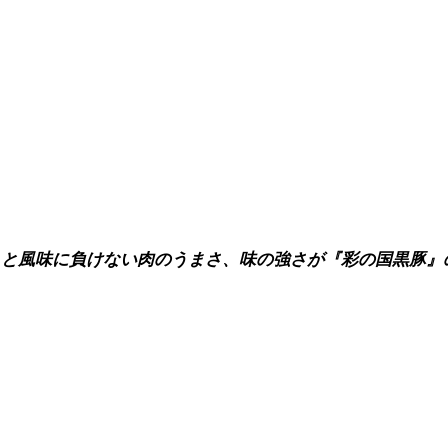
りと風味に負けない肉のうまさ、味の強さが『彩の国黒豚』