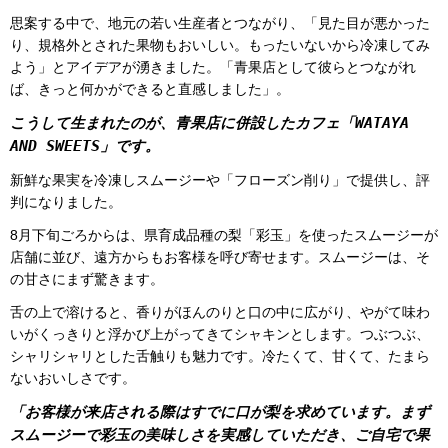
思案する中で、地元の若い生産者とつながり、「見た目が悪かった
り、規格外とされた果物もおいしい。もったいないから冷凍してみ
よう」とアイデアが湧きました。「青果店として彼らとつながれ
ば、きっと何かができると直感しました」。
こうして生まれたのが、青果店に併設したカフェ「WATAYA
AND SWEETS」です。
新鮮な果実を冷凍しスムージーや「フローズン削り」で提供し、評
判になりました。
8月下旬ごろからは、県育成品種の梨「彩玉」を使ったスムージーが
店舗に並び、遠方からもお客様を呼び寄せます。スムージーは、そ
の甘さにまず驚きます。
舌の上で溶けると、香りがほんのりと口の中に広がり、やがて味わ
いがくっきりと浮かび上がってきてシャキンとします。つぶつぶ、
シャリシャリとした舌触りも魅力です。冷たくて、甘くて、たまら
ないおいしさです。
「お客様が来店される際はすでに口が梨を求めています。まず
スムージーで彩玉の美味しさを実感していただき、ご自宅で果