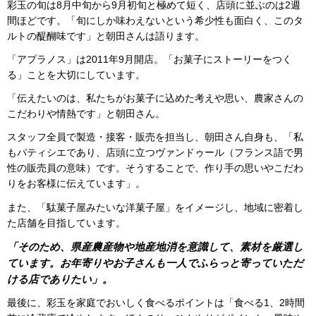
彩玉の旬は8月中旬から9月初旬と極めて短く、店頭に並ぶのは2週
間ほどです。「旬にしか味わえないという希少性も面白く、このタ
ルトの醍醐味です」と朝田さんは語ります。
「アプラノス」は2011年9月開店。「お菓子にストーリーをつく
る」ことを大切にしています。
「伝えたいのは、私たちがお菓子に込めた考えや思い、農家さんの
こだわりや情熱です」と朝田さん。
スタッフ全員で製造・接客・販売を担当し、朝田さん自身も、「私
もパティシエであり、店頭に立つヴァンドゥール（フランス語で男
性の販売員の意味）です。そうすることで、作り手の思いやこだわ
りをお客様に伝えています」。
また、「駄菓子屋みたいな洋菓子屋」をイメージし、地域に密着し
た店舗を目指しています。
「そのため、県産農産物や地産地消を意識して、素材を厳選し
ています。お年寄りやお子さんも一人でふらっと寄っていただ
ける店でありたい」。
最後に、彩玉を家庭でおいしく食べるポイントは「食べる1、2時間