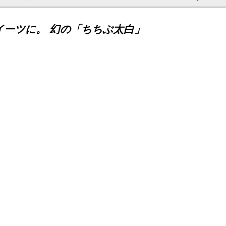
イーツに。 幻の「ちちぶ太白」