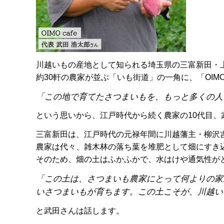
川越いもの産地として知られる埼玉県の三富新田・
約30軒の農家が並ぶ「いも街道」の一角に、「OIMO 
「この地で育てたさつまいもを、もっと多くの人
という思いから、江戸時代から続く農家の10代目、
三富新田は、江戸時代の元禄年間に川越藩主・柳沢
農家は代々、雑木林の落ち葉を堆肥として畑にすき
そのため、畑の土はふかふかで、水はけや通気性が
「この土は、さつまいも農家にとって何よりの家
いさつまいもが育ちます。この土こそが、川越い
と武田さんは話します。