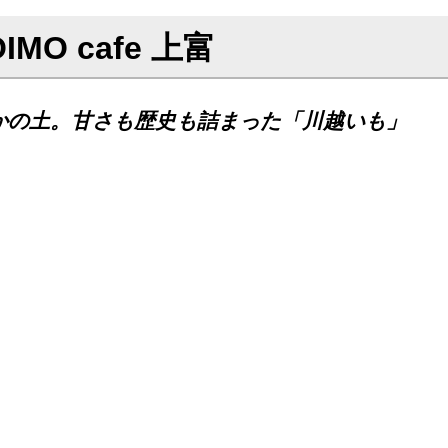
MO cafe 上富
かの土。甘さも歴史も詰まった「川越いも」