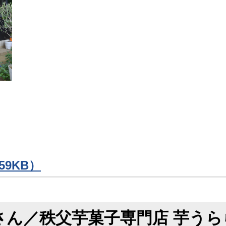
59KB）
さん／秩父芋菓子専門店 芋うら