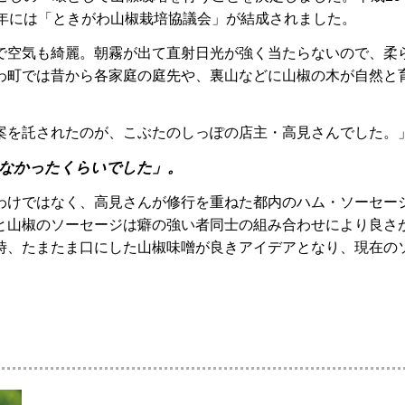
0年には「ときがわ山椒栽培協議会」が結成されました。
で空気も綺麗。朝霧が出て直射日光が強く当たらないので、柔
わ町では昔から各家庭の庭先や、裏山などに山椒の木が自然と
案を託されたのが、こぶたのしっぽの店主・高見さんでした。
なかったくらいでした」。
わけではなく、高見さんが修行を重ねた都内のハム・ソーセー
と山椒のソーセージは癖の強い者同士の組み合わせにより良さ
時、たまたま口にした山椒味噌が良きアイデアとなり、現在の