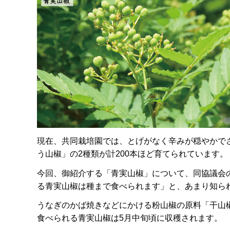
現在、共同栽培園では、とげがなく辛みが穏やかで
う山椒」の2種類が計200本ほど育てられています。
今回、御紹介する「青実山椒」について、同協議会
る青実山椒は種まで食べられます」と、あまり知ら
うなぎのかば焼きなどにかける粉山椒の原料「干山
食べられる青実山椒は5月中旬頃に収穫されます。