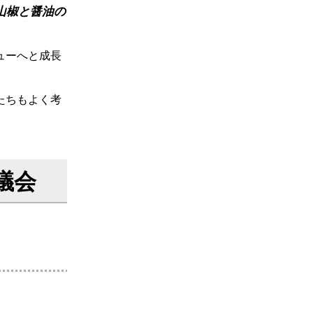
山椒と醤油の
ューへと成長
たちもよく考
議会