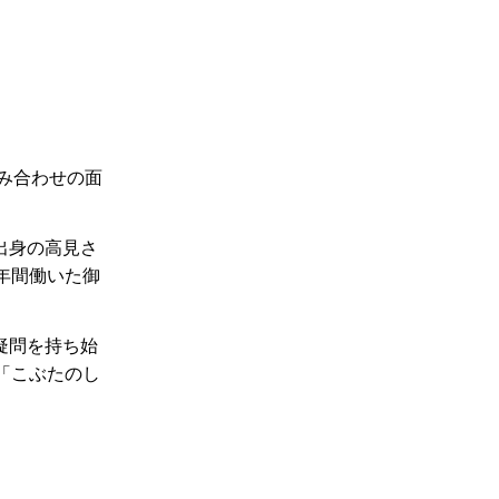
み合わせの面
出身の高見さ
年間働いた御
疑問を持ち始
「こぶたのし