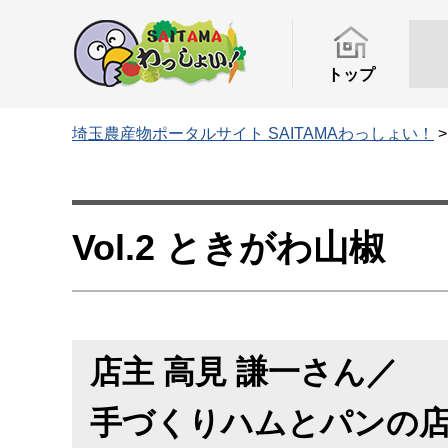
トップ
埼玉農産物ポータルサイト SAITAMAわっしょい！
Vol.2 ときがわ山椒
店主 高見 謙一さん／
手づくりハムとパンの店