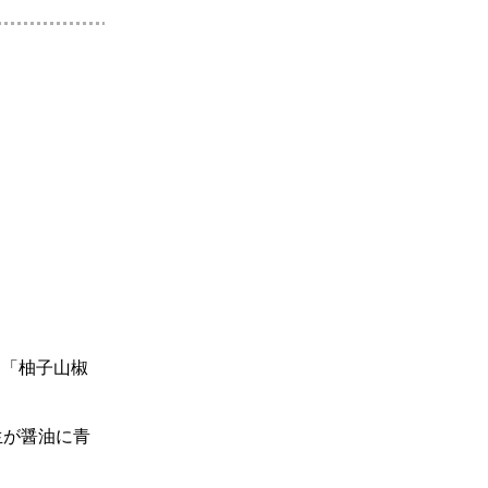
た「柚子山椒
生が醤油に青