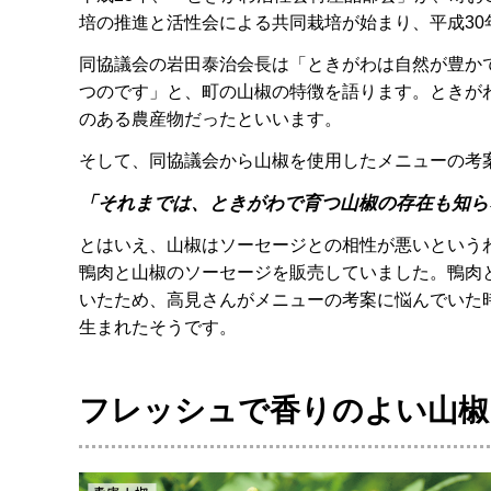
培の推進と活性会による共同栽培が始まり、平成3
同協議会の岩田泰治会長は「ときがわは自然が豊か
つのです」と、町の山椒の特徴を語ります。ときが
のある農産物だったといいます。
そして、同協議会から山椒を使用したメニューの考
「それまでは、ときがわで育つ山椒の存在も知ら
とはいえ、山椒はソーセージとの相性が悪いという
鴨肉と山椒のソーセージを販売していました。鴨肉
いたため、高見さんがメニューの考案に悩んでいた
生まれたそうです。
フレッシュで香りのよい山椒