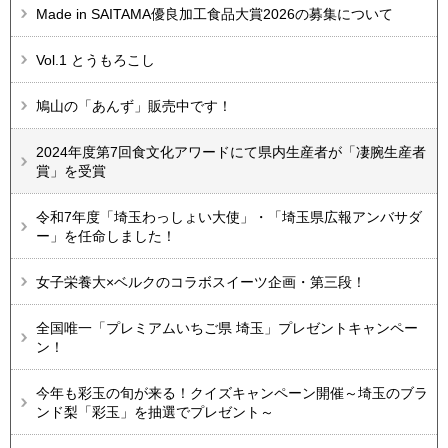
Made in SAITAMA優良加工食品大賞2026の募集について
Vol.1 とうもろこし
鳩山の「あんず」販売中です！
2024年度第7回食文化アワードにて県内生産者が「凄腕生産者
賞」を受賞
令和7年度「埼玉わっしょい大使」・「埼玉県広報アンバサダ
ー」を任命しました！
女子栄養大×ベルクのコラボスイーツ企画・第三段！
全国唯一「プレミアムいちご県 埼玉」プレゼントキャンペー
ン！
今年も彩玉の旬が来る！クイズキャンペーン開催～埼玉のブラ
ンド梨「彩玉」を抽選でプレゼント～