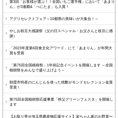
第3回「お客様が選ぶ！！全国いちご選手権」において「あまり
ん」が3連覇&「べにたま」も入賞！
アグリセレクトフェア～10都県の美味いが大集合！～
やしお枝豆大感謝祭（父の日スペシャル・お父さんと枝豆に感
謝）
「2023年度第6回食文化アワード」にて「あまりん」が年間大
賞を受賞
「第75回全国植樹祭」1年前記念イベントを開催します ～全国
植樹祭をみんなで盛り上げよう～
朝霞市特産のにんじんを使った焼酎がモンドセレクション金賞
受賞！
第75回全国植樹祭応援事業「秩父グリーンフェスタ」を開催し
ます
【お取り寄せ埼玉県農産物応援サイト】栄ちゃん家のお野菜〜