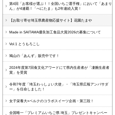
第4回「お客様が選ぶ！！全国いちご選手権」において「あまり
ん」が4連覇！「べにたま」も2年連続入賞！
【お取り寄せ埼玉県農産物応援サイト】花園たまや
Made in SAITAMA優良加工食品大賞2026の募集について
Vol.1 とうもろこし
鳩山の「あんず」販売中です！
2024年度第7回食文化アワードにて県内生産者が「凄腕生産者
賞」を受賞
令和7年度「埼玉わっしょい大使」・「埼玉県広報アンバサダ
ー」を任命しました！
女子栄養大×ベルクのコラボスイーツ企画・第三段！
全国唯一「プレミアムいちご県 埼玉」プレゼントキャンペー