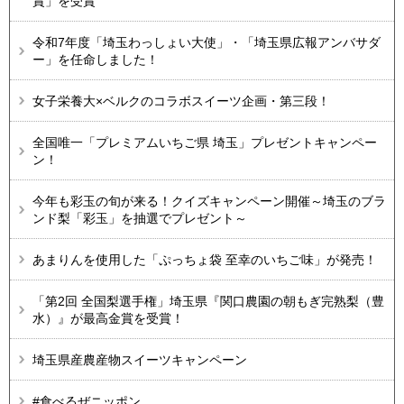
賞」を受賞
令和7年度「埼玉わっしょい大使」・「埼玉県広報アンバサダ
ー」を任命しました！
女子栄養大×ベルクのコラボスイーツ企画・第三段！
全国唯一「プレミアムいちご県 埼玉」プレゼントキャンペー
ン！
今年も彩玉の旬が来る！クイズキャンペーン開催～埼玉のブラ
ンド梨「彩玉」を抽選でプレゼント～
あまりんを使用した「ぷっちょ袋 至幸のいちご味」が発売！
「第2回 全国梨選手権」埼玉県『関口農園の朝もぎ完熟梨（豊
水）』が最高金賞を受賞！
埼玉県産農産物スイーツキャンペーン
#食べるぜニッポン