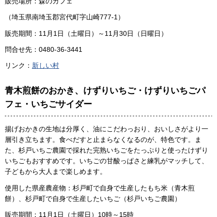
販売場所：森のカフェ
（埼玉県南埼玉郡宮代町字山崎777-1）
販売期間：11月1日（土曜日）～11月30日（日曜日）
問合せ先：0480-36-3441
リンク：
新しい村
青木煎餅のおかき、けずりいちご・けずりいちごパ
フェ・いちごサイダー
揚げおかきの生地は分厚く、油にこだわっおり、おいしさがより一
層引き立ちます。食べだすと止まらなくなるのが、特色です。ま
た、杉戸いちご農園で採れた完熟いちごをたっぷりと使ったけずり
いちごもおすすめです。いちごの甘酸っぱさと練乳がマッチして、
子どもから大人まで楽しめます。
使用した県産農産物：杉戸町で自身で生産したもち米（青木煎
餅）、杉戸町で自身で生産したいちご（杉戸いちご農園）
販売期間：11月1日（土曜日）10時～15時