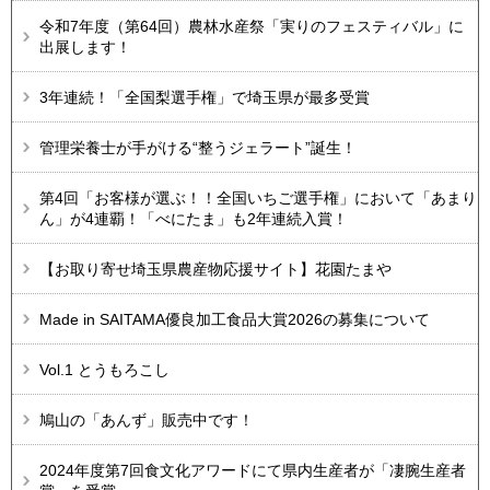
令和7年度（第64回）農林水産祭「実りのフェスティバル」に
出展します！
3年連続！「全国梨選手権」で埼玉県が最多受賞
管理栄養士が手がける“整うジェラート”誕生！
第4回「お客様が選ぶ！！全国いちご選手権」において「あまり
ん」が4連覇！「べにたま」も2年連続入賞！
【お取り寄せ埼玉県農産物応援サイト】花園たまや
Made in SAITAMA優良加工食品大賞2026の募集について
Vol.1 とうもろこし
鳩山の「あんず」販売中です！
2024年度第7回食文化アワードにて県内生産者が「凄腕生産者