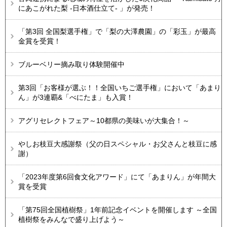
にあこがれた梨 -日本酒仕立て- 」が発売！
「第3回 全国梨選手権」で「梨の大澤農園」の「彩玉」が最高
金賞を受賞！
ブルーベリー摘み取り体験開催中
第3回「お客様が選ぶ！！全国いちご選手権」において「あまり
ん」が3連覇&「べにたま」も入賞！
アグリセレクトフェア～10都県の美味いが大集合！～
やしお枝豆大感謝祭（父の日スペシャル・お父さんと枝豆に感
謝）
「2023年度第6回食文化アワード」にて「あまりん」が年間大
賞を受賞
「第75回全国植樹祭」1年前記念イベントを開催します ～全国
植樹祭をみんなで盛り上げよう～