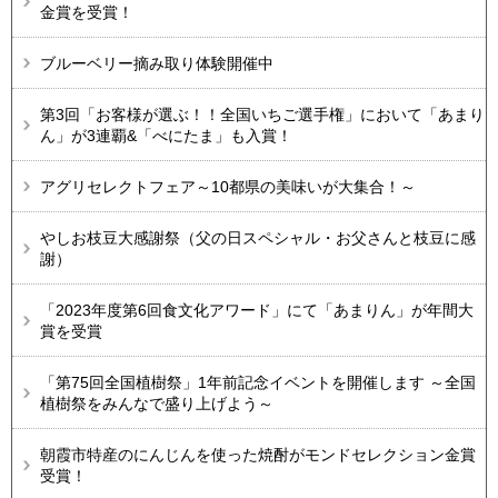
金賞を受賞！
ブルーベリー摘み取り体験開催中
第3回「お客様が選ぶ！！全国いちご選手権」において「あまり
ん」が3連覇&「べにたま」も入賞！
アグリセレクトフェア～10都県の美味いが大集合！～
やしお枝豆大感謝祭（父の日スペシャル・お父さんと枝豆に感
謝）
「2023年度第6回食文化アワード」にて「あまりん」が年間大
賞を受賞
「第75回全国植樹祭」1年前記念イベントを開催します ～全国
植樹祭をみんなで盛り上げよう～
朝霞市特産のにんじんを使った焼酎がモンドセレクション金賞
受賞！