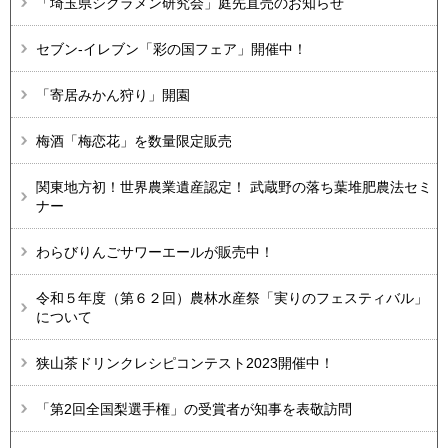
「埼玉県シクラメン研究会」庭先直売のお知らせ
セブン-イレブン「彩の国フェア」開催中！
「寄居みかん狩り」開園
梅酒「梅恋花」を数量限定販売
関東地方初！世界農業遺産認定！ 武蔵野の落ち葉堆肥農法セミ
ナー
わらびりんごサワーエールが販売中！
令和５年度（第６２回）農林水産祭「実りのフェスティバル」
について
狭山茶ドリンクレシピコンテスト2023開催中！
「第2回全国梨選手権」の受賞者が知事を表敬訪問