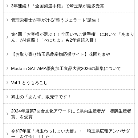
3年連続！「全国梨選手権」で埼玉県が最多受賞
管理栄養士が手がける“整うジェラート”誕生！
第4回「お客様が選ぶ！！全国いちご選手権」において「あまり
ん」が4連覇！「べにたま」も2年連続入賞！
【お取り寄せ埼玉県農産物応援サイト】花園たまや
Made in SAITAMA優良加工食品大賞2026の募集について
Vol.1 とうもろこし
鳩山の「あんず」販売中です！
2024年度第7回食文化アワードにて県内生産者が「凄腕生産者
賞」を受賞
令和7年度「埼玉わっしょい大使」・「埼玉県広報アンバサダ
ー」を任命しました！