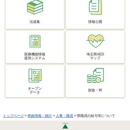
法規集
情報公開
医療機能情報
埼玉県AED
提供システム
マップ
オープン
財政・IR
データ
トップページ
>
県政情報・統計
>
人事・職員
> 県職員の給与等について