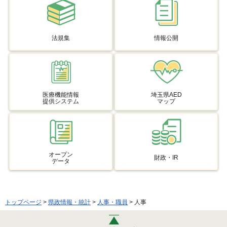
法規集
情報公開
医療機能情報
埼玉県AED
提供システム
マップ
オープン
財政・IR
データ
トップページ
>
県政情報・統計
>
人事・職員
> 人事