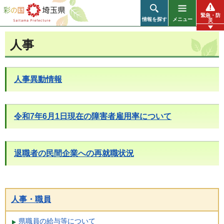
彩の国 埼玉県
緊急・防
情報を探す
メニュー
災
人事
人事異動情報
令和7年6月1日現在の障害者雇用率について
退職者の民間企業への再就職状況
人事・職員
県職員の給与等について