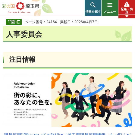
彩の国 埼玉県
緊急・防
情報を探す
メニュー
災
ページ番号：24164
掲載日：2026年4月7日
人事委員会
注目情報