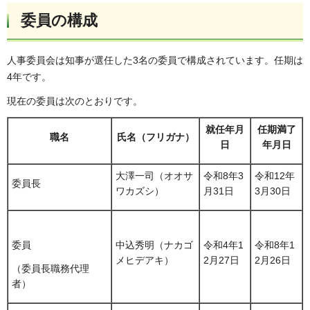
委員の構成
人事委員会は知事が選任した3名の委員で構成されています。任期は
4年です。
現在の委員は次のとおりです。
就任年月
任期満了
職名
氏名（フリガナ）
日
年月日
大澤一司（オオサ
令和8年3
令和12年
委員長
ワカズシ）
月31日
3月30日
中込秀明（ナカゴ
令和4年1
令和8年1
委員
メヒデアキ）
2月27日
2月26日
（委員長職務代理
者）