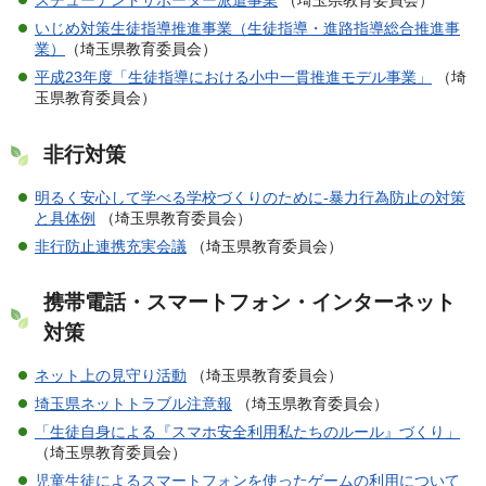
スチューデントサポーター派遣事業
（埼玉県教育委員会）
いじめ対策生徒指導推進事業（生徒指導・進路指導総合推進事
業）
（埼玉県教育委員会）
平成23年度「生徒指導における小中一貫推進モデル事業」
（埼
玉県教育委員会）
非行対策
明るく安心して学べる学校づくりのために-暴力行為防止の対策
と具体例
（埼玉県教育委員会）
非行防止連携充実会議
（埼玉県教育委員会）
携帯電話・スマートフォン・インターネット
対策
ネット上の見守り活動
（埼玉県教育委員会）
埼玉県ネットトラブル注意報
（埼玉県教育委員会）
「生徒自身による『スマホ安全利用私たちのルール』づくり」
（埼玉県教育委員会）
児童生徒によるスマートフォンを使ったゲームの利用について