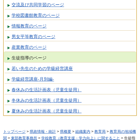
交流及び共同学習のページ
学校図書館教育のページ
情報教育のページ
男女平等教育のページ
産業教育のページ
生徒指導のページ
若い先生のための学級経営講座
学級経営講座-月別編-
春休みの生活計画表（児童生徒用）
冬休みの生活計画表（児童生徒用）
夏休みの生活計画表（児童生徒用）
トップページ
>
県政情報・統計
>
県概要
>
組織案内
>
教育局
>
教育局の地域機
関
>
東部教育事務所
>
学校教育（教育支援・学力向上）に関すること
> 生徒指