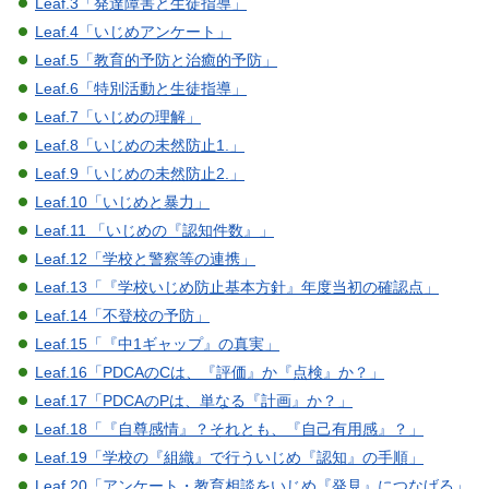
Leaf.3「発達障害と生徒指導」
Leaf.4「いじめアンケート」
Leaf.5「教育的予防と治癒的予防」
Leaf.6「特別活動と生徒指導」
Leaf.7「いじめの理解」
Leaf.8「いじめの未然防止1.」
Leaf.9「いじめの未然防止2.」
Leaf.10「いじめと暴力」
Leaf.11 「いじめの『認知件数』」
Leaf.12「学校と警察等の連携」
Leaf.13「『学校いじめ防止基本方針』年度当初の確認点」
Leaf.14「不登校の予防」
Leaf.15「『中1ギャップ』の真実」
Leaf.16「PDCAのCは、『評価』か『点検』か？」
Leaf.17「PDCAのPは、単なる『計画』か？」
Leaf.18「『自尊感情』？それとも、『自己有用感』？」
Leaf.19「学校の『組織』で行ういじめ『認知』の手順」
Leaf.20「アンケート・教育相談をいじめ『発見』につなげる」