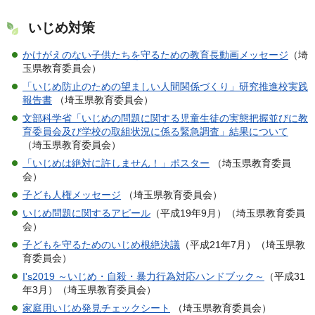
いじめ対策
かけがえのない子供たちを守るための教育長動画メッセージ
（埼
玉県教育委員会）
「いじめ防止のための望ましい人間関係づくり」研究推進校実践
報告書
（埼玉県教育委員会）
文部科学省「いじめの問題に関する児童生徒の実態把握並びに教
育委員会及び学校の取組状況に係る緊急調査」結果について
（埼玉県教育委員会）
「いじめは絶対に許しません！」ポスター
（埼玉県教育委員
会）
子ども人権メッセージ
（埼玉県教育委員会）
いじめ問題に関するアピール
（平成19年9月）（埼玉県教育委員
会）
子どもを守るためのいじめ根絶決議
（平成21年7月）（埼玉県教
育委員会）
I's2019 ～いじめ・自殺・暴力行為対応ハンドブック～
（平成31
年3月）（埼玉県教育委員会）
家庭用いじめ発見チェックシート
（埼玉県教育委員会）