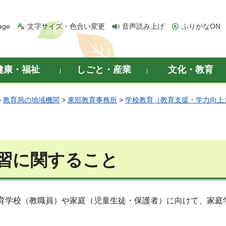
age
文字サイズ・色合い変更
音声読み上げ
ふりがなON
健康・福祉
しごと・産業
文化・教育
>
教育局の地域機関
>
東部教育事務所
>
学校教育（教育支援・学力向上
習に関すること
育学校（教職員）や家庭（児童生徒・保護者）に向けて、家庭