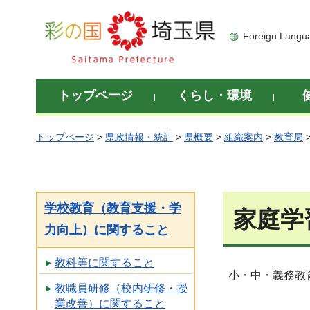
彩の国 埼玉県
Foreign Langu
トップページ
くらし・環境
トップページ
>
県政情報・統計
>
県概要
>
組織案内
>
教育局
学校教育（教育支援・学
家庭学
力向上）に関すること
教科等に関すること
小・中・義務教
教職員研修（校内研修・授
業改善）に関すること