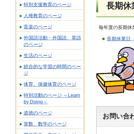
長期休
特別支援教育のページ
人権教育のページ
音楽のページ
毎年度の長期休
外国語活動・外国語、英語
長期休業日
のページ
生活のページ
総合的な学習の時間のペー
ジ
体育、保健体育のページ
特別活動のページ ～Learn
by Doing～
道徳のページ
お問い合
算数、数学のページ