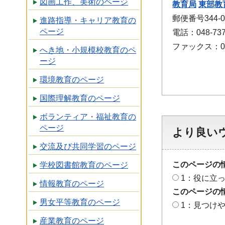
図画工作、美術のページ
教育局
東部教
郵便番号344
進路指導・キャリア教育の
ページ
電話：048-737
ファックス：048
へき地・小規模校教育のペ
ージ
環境教育のページ
国際理解教育のページ
ボランティア・福祉教育の
ページ
より良い
交流及び共同学習のページ
このページの
学校図書館教育のページ
1：役に立
情報教育のページ
このページの
男女平等教育のページ
1：見つけ
産業教育のページ