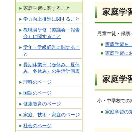
家庭学習に関すること
家庭学
学力向上推進に関すること
教職員研修（協議会・報告
児童生徒・保護
会）に関すること
家庭学習を
学年・学級経営に関するこ
家庭学習に
と
長期休業日（春休み、夏休
み、冬休み）の生活計画表
家庭学
理科のページ
国語のページ
小・中学校での
健康教育のページ
家庭学習の
家庭、技術・家庭のページ
社会のページ