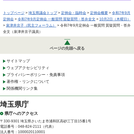
トップページ
>
埼玉県議会トップ
>
定例会・臨時会
>
定例会概要
>
令和7年9月
定例会
>
令和7年9月定例会 一般質問 質疑質問・答弁全文
>
10月2日（木曜日）
>
泉津井京子（民主フォーラム）
> 令和7年9月定例会 一般質問 質疑質問・答弁
全文（泉津井京子議員）
ページの先頭へ戻る
サイトマップ
ウェブアクセシビリティ
プライバシーポリシー・免責事項
著作権・リンクについて
関係機関リンク集
埼玉県庁
県庁へのアクセス
〒330-9301 埼玉県さいたま市浦和区高砂三丁目15番1号
電話番号：048-824-2111（代表）
法人番号：1000020110001