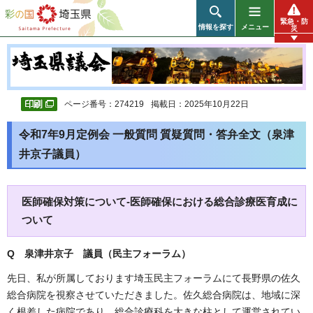
彩の国 埼玉県
緊急・防
情報を探す
メニュー
災
ページ番号：274219
掲載日：2025年10月22日
令和7年9月定例会 一般質問 質疑質問・答弁全文（泉津
井京子議員）
医師確保対策について-医師確保における総合診療医育成に
ついて
Q 泉津井京子 議員（民主フォーラム）
先日、私が所属しております埼玉民主フォーラムにて長野県の佐久
総合病院を視察させていただきました。佐久総合病院は、地域に深
く根差した病院であり、総合診療科を大きな柱として運営されてい