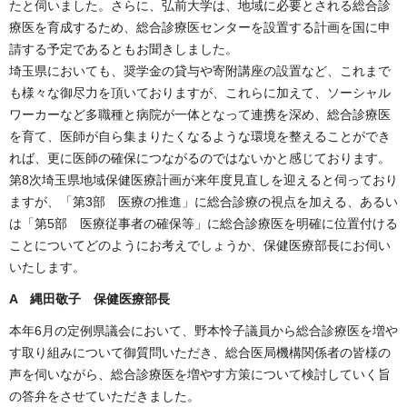
たと伺いました。さらに、弘前大学は、地域に必要とされる総合診
療医を育成するため、総合診療医センターを設置する計画を国に申
請する予定であるともお聞きしました。
埼玉県においても、奨学金の貸与や寄附講座の設置など、これまで
も様々な御尽力を頂いておりますが、これらに加えて、ソーシャル
ワーカーなど多職種と病院が一体となって連携を深め、総合診療医
を育て、医師が自ら集まりたくなるような環境を整えることができ
れば、更に医師の確保につながるのではないかと感じております。
第8次埼玉県地域保健医療計画が来年度見直しを迎えると伺っており
ますが、「第3部 医療の推進」に総合診療の視点を加える、あるい
は「第5部 医療従事者の確保等」に総合診療医を明確に位置付ける
ことについてどのようにお考えでしょうか、保健医療部長にお伺い
いたします。
A 縄田敬子 保健医療部長
本年6月の定例県議会において、野本怜子議員から総合診療医を増や
す取り組みについて御質問いただき、総合医局機構関係者の皆様の
声を伺いながら、総合診療医を増やす方策について検討していく旨
の答弁をさせていただきました。