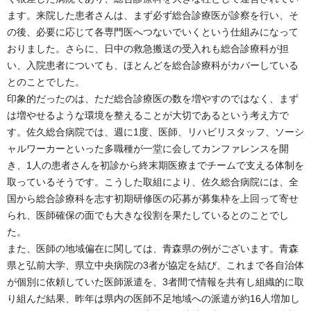
ます。来院した患者さんは、まず必ず総合診療医が診察を行い、そ
の後、必要に応じて各専門医へつないでいくという仕組みになって
おりました。さらに、日中の救急搬送の受入れも総合診療科が担
い、入院患者についても、ほとんどを総合診療科がカバーしている
とのことでした。
印象的だったのは、ただ総合診療医の数を増やすのではなく、まず
は増やせるような環境を整えることが大切であるという考え方で
す。佐久総合病院では、週に1度、医師、リハビリスタッフ、ソーシ
ャルワーカーといった多職種が一堂に会してカンファレンスを開
き、1人の患者さんを初診から終末期医療までチームで支える体制を
取っているそうです。こうした取組により、佐久総合病院には、全
国から総合診療科を志す初期研修医の応募が募集枠を上回って寄せ
られ、医師確保の面でも大きな役割を果たしているとのことでし
た。
また、医師の地域偏在に関しては、青森県の例がございます。青森
県と弘前大学、県立中央病院の3者が協定を結び、これまで各自治体
が個別に依頼していた医師派遣を、3者間で情報を共有し組織的に取
り組んだ結果、昨年は県内の医師不足地域への派遣が約16人増加し