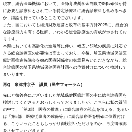
現在、総合医局機構において、医師育成奨学金制度で医師確保が特
に必要な診療科とされている特定診療科に総合診療科も含めるべき
か、議論を行っているところでございます。
また、国においても経済財政運営と改革の基本方針2025に、総合的
な診療能力を有する医師、いわゆる総合診療医の育成が示されてお
ります。
本県においても高齢化の進展等に伴い、幅広い領域の疾患に対応で
きる総合診療医の必要性は高まっており、今後、埼玉県地域保健医
療計画推進協議会を始め医療関係者の御意見もいただきながら、総
合診療医の埼玉県地域保健医療計画への位置付けについて検討して
まいります。
再Q 泉津井京子 議員（民主フォーラム）
先ほど御答弁にございました地域保健医療計画の中に総合診療医を
検討してくださるとおっしゃっておりましたが、こちらは私の質問
の中で、「第3部 医療の推進」に総合診療の視点を加える、あるい
は「第5部 医療従事者の確保等」に総合診療医を明確に位置付け
る、こういったこともしっかり御検討いただけるのか、再度御確認
をさせていただきます。