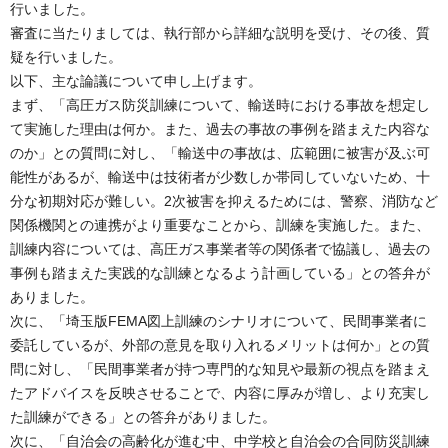
行いました。
審査に当たりましては、執行部から詳細な説明を受け、その後、質
疑を行いました。
以下、主な論議について申し上げます。
まず、「高圧ガス防災訓練について、輸送時における事故を想定し
て実施した理由は何か。また、過去の事故の事例を踏まえた内容な
のか」との質問に対し、「輸送中の事故は、広範囲に被害が及ぶ可
能性があるが、輸送中は技術者が少数しか帯同していないため、十
分な初期対応が難しい。2次被害を抑えるためには、警察、消防など
関係機関との連携がより重要なことから、訓練を実施した。また、
訓練内容については、高圧ガス事業者等の関係者で協議し、過去の
事例も踏まえた実践的な訓練となるよう計画している」との答弁が
ありました。
次に、「埼玉版FEMA図上訓練のシナリオについて、民間事業者に
委託しているが、外部の意見を取り入れるメリットは何か」との質
問に対し、「民間事業者が持つ専門的な知見や最新の視点を踏まえ
たアドバイスを反映させることで、内容に厚みが増し、より充実し
た訓練ができる」との答弁がありました。
次に、「自治会の高齢化が進む中、中学校と自治会の合同防災訓練