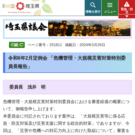
彩の国 埼玉県
緊急・防
情報を探す
メニュー
災
ページ番号：251811
掲載日：2024年3月26日
令和6年2月定例会 「危機管理・大規模災害対策特別委
員長報告」
委員長 浅井 明
危機管理・大規模災害対策特別委員会における審査経過の概要につ
いて、御報告申し上げます。
本委員会に付託されております案件は、「大規模災害等に係る応
急・防災対策及び災害支援に関する総合的対策」でありますが、今
回は、「災害や危機への対応力向上に向けた取組について」審査を