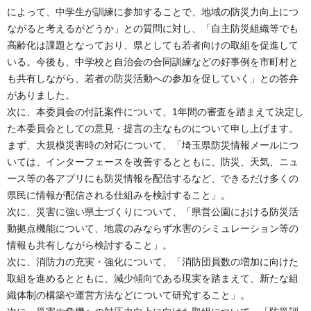
によって、中学生が訓練に参加することで、地域の防災力向上につ
ながると考えるがどうか」との質問に対し、「自主防災組織等でも
高齢化は課題となっており、県としても若者向けの取組を促進して
いる。今後も、中学校と自治会の合同訓練などの好事例を市町村と
も共有しながら、若者の防災活動への参加を促していく」との答弁
がありました。
次に、本委員会の付託案件について、1年間の審査を踏まえて決定し
た本委員会としての意見・提言の主なものについて申し上げます。
まず、大規模災害時の対応について、「埼玉県防災情報メールにつ
いては、インターフェースを改善するとともに、防災、天気、ニュ
ース等の各アプリにも防災情報を配信するなど、できるだけ多くの
県民に情報が配信される仕組みを検討すること」。
次に、災害に強い県土づくりについて、「県営公園における防災活
動拠点機能について、地震のみならず水害のシミュレーション等の
情報も共有しながら検討すること」。
次に、消防力の充実・強化について、「消防団員数の増加に向けた
取組を進めるとともに、減少傾向である現実を踏まえて、新たな組
織体制の構築や運営方法などについて研究すること」。