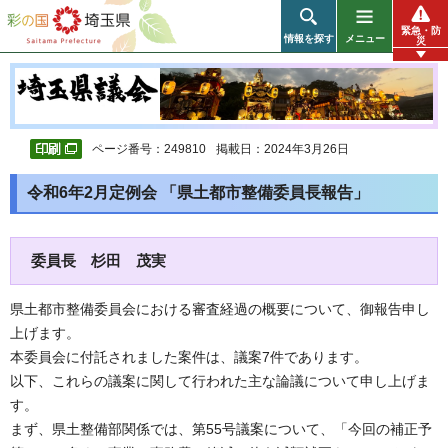
彩の国 埼玉県
緊急・防
情報を探す
メニュー
災
ページ番号：249810
掲載日：2024年3月26日
令和6年2月定例会 「県土都市整備委員長報告」
委員長 杉田 茂実
県土都市整備委員会における審査経過の概要について、御報告申し
上げます。
本委員会に付託されました案件は、議案7件であります。
以下、これらの議案に関して行われた主な論議について申し上げま
す。
まず、県土整備部関係では、第55号議案について、「今回の補正予