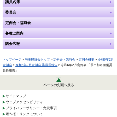
議員名簿
委員会
定例会・臨時会
各種ご案内
議会広報
トップページ
>
埼玉県議会トップ
>
定例会・臨時会
>
定例会概要
>
令和6年2月
定例会
>
令和6年2月定例会 委員長報告
> 令和6年2月定例会 「県土都市整備委
員長報告」
ページの先頭へ戻る
サイトマップ
ウェブアクセシビリティ
プライバシーポリシー・免責事項
著作権・リンクについて