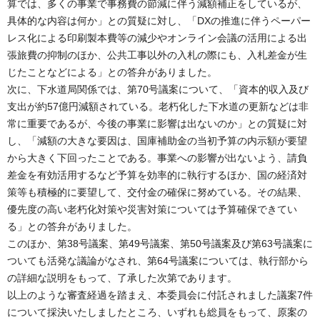
算では、多くの事業で事務費の節減に伴う減額補正をしているが、
具体的な内容は何か」との質疑に対し、「DXの推進に伴うペーパー
レス化による印刷製本費等の減少やオンライン会議の活用による出
張旅費の抑制のほか、公共工事以外の入札の際にも、入札差金が生
じたことなどによる」との答弁がありました。
次に、下水道局関係では、第70号議案について、「資本的収入及び
支出が約57億円減額されている。老朽化した下水道の更新などは非
常に重要であるが、今後の事業に影響は出ないのか」との質疑に対
し、「減額の大きな要因は、国庫補助金の当初予算の内示額が要望
から大きく下回ったことである。事業への影響が出ないよう、請負
差金を有効活用するなど予算を効率的に執行するほか、国の経済対
策等も積極的に要望して、交付金の確保に努めている。その結果、
優先度の高い老朽化対策や災害対策については予算確保できてい
る」との答弁がありました。
このほか、第38号議案、第49号議案、第50号議案及び第63号議案に
ついても活発な議論がなされ、第64号議案については、執行部から
の詳細な説明をもって、了承した次第であります。
以上のような審査経過を踏まえ、本委員会に付託されました議案7件
について採決いたしましたところ、いずれも総員をもって、原案の