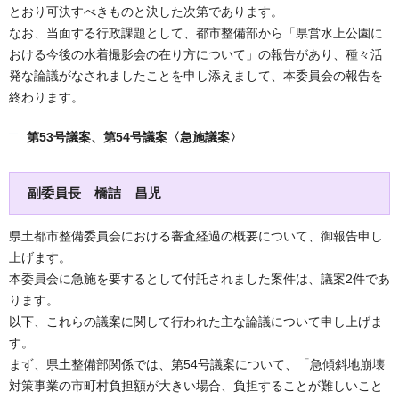
とおり可決すべきものと決した次第であります。
なお、当面する行政課題として、都市整備部から「県営水上公園に
おける今後の水着撮影会の在り方について」の報告があり、種々活
発な論議がなされましたことを申し添えまして、本委員会の報告を
終わります。
第53号議案、第54号議案〈急施議案〉
副委員長 橋詰 昌児
県土都市整備委員会における審査経過の概要について、御報告申し
上げます。
本委員会に急施を要するとして付託されました案件は、議案2件であ
ります。
以下、これらの議案に関して行われた主な論議について申し上げま
す。
まず、県土整備部関係では、第54号議案について、「急傾斜地崩壊
対策事業の市町村負担額が大きい場合、負担することが難しいこと