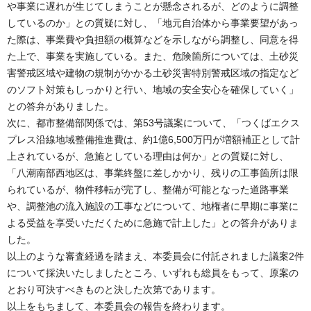
や事業に遅れが生じてしまうことが懸念されるが、どのように調整
しているのか」との質疑に対し、「地元自治体から事業要望があっ
た際は、事業費や負担額の概算などを示しながら調整し、同意を得
た上で、事業を実施している。また、危険箇所については、土砂災
害警戒区域や建物の規制がかかる土砂災害特別警戒区域の指定など
のソフト対策もしっかりと行い、地域の安全安心を確保していく」
との答弁がありました。
次に、都市整備部関係では、第53号議案について、「つくばエクス
プレス沿線地域整備推進費は、約1億6,500万円が増額補正として計
上されているが、急施としている理由は何か」との質疑に対し、
「八潮南部西地区は、事業終盤に差しかかり、残りの工事箇所は限
られているが、物件移転が完了し、整備が可能となった道路事業
や、調整池の流入施設の工事などについて、地権者に早期に事業に
よる受益を享受いただくために急施で計上した」との答弁がありま
した。
以上のような審査経過を踏まえ、本委員会に付託されました議案2件
について採決いたしましたところ、いずれも総員をもって、原案の
とおり可決すべきものと決した次第であります。
以上をもちまして、本委員会の報告を終わります。