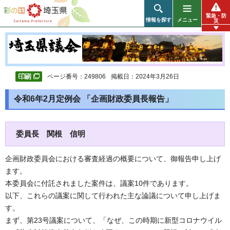
彩の国 埼玉県
緊急・防
情報を探す
メニュー
災
ページ番号：249806
掲載日：2024年3月26日
令和6年2月定例会 「企画財政委員長報告」
委員長 関根 信明
企画財政委員会における審査経過の概要について、御報告申し上げ
ます。
本委員会に付託されました案件は、議案10件であります。
以下、これらの議案に関して行われた主な論議について申し上げま
す。
まず、第23号議案について、「なぜ、この時期に新型コロナウイル