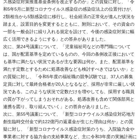
ス感染症対策推進基金条例を改正するのか」との質疑に対し、「令
和5年5月に新型コロナウイルス感染症の感染症法上の位置付けが、
2類相当から5類感染症に移行し、社会経済の正常化が進んだ状況を
踏まえ、設置目的を変更するとともに、附則において、その資金の
一部を一般会計に繰り入れる規定を設けて、今後の感染症対策に幅
広く活用できるようにする」との答弁がありました。
次に、第24号議案について、「児童福祉司などの専門職について
は、国が配置基準を定めているものの、今回の条例改正後において
も基準に満たない状況であるが主な要因は何か。また、配置基準を
満たす定数とするために処遇改善なども検討すべきではないか」と
の質疑に対し、「令和5年度の福祉職の競争試験では、37人の募集
定員に対して最終合格者が20人となるなど、採用が非常に厳しい状
況である。このような状況で定数だけを増やしても、採用する職員
の質が下がってしまうおそれがある。処遇改善も含めて関係部局と
連携を図り、取り組んでいく」との答弁がありました。
次に、第55号議案について、「新型コロナウイルス感染症対応地方
創生臨時交付金で約122億円の返還金が生じた理由は何か」との質
疑に対し、「新型コロナウイルス感染症対策のうち、入院協力金や
事業者に対する協力金の支給事業など、主に令和3年度の実施計画に