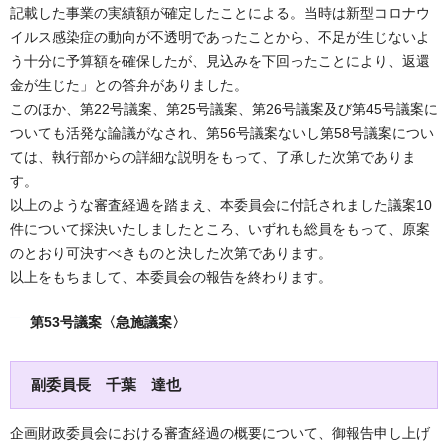
記載した事業の実績額が確定したことによる。当時は新型コロナウ
イルス感染症の動向が不透明であったことから、不足が生じないよ
う十分に予算額を確保したが、見込みを下回ったことにより、返還
金が生じた」との答弁がありました。
このほか、第22号議案、第25号議案、第26号議案及び第45号議案に
ついても活発な論議がなされ、第56号議案ないし第58号議案につい
ては、執行部からの詳細な説明をもって、了承した次第でありま
す。
以上のような審査経過を踏まえ、本委員会に付託されました議案10
件について採決いたしましたところ、いずれも総員をもって、原案
のとおり可決すべきものと決した次第であります。
以上をもちまして、本委員会の報告を終わります。
第53号議案〈急施議案〉
副委員長 千葉 達也
企画財政委員会における審査経過の概要について、御報告申し上げ