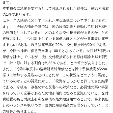
ます。
本委員会に急施を要するとして付託されました案件は、第53号議案
の1件であります。
以下、この議案に関して行われた主な論議について申し上げます。
まず、「今回の補正予算では、国の経済対策と連動して約167億円
の県債を計上しているが、どのような交付税措置があるのか」との
質疑に対し、「今回計上している県債のほとんどが公共事業に充当
するものである。通常は充当率が90％、交付税措置が20％である
が、今回の補正に係る充当率は100％となっている。今回167億円の
県債を計上しているが、後に交付税措置される額は理論上141億円
で、計上額に対する割合は約85％である」との答弁がありました。
また、「令和6年度末の臨時財政対策債などを除く県債残高が22年
振りに増加する見込みとのことだが、この状況をどのように認識し
ているのか」との質疑に対し、「投資をしっかりと行ってきた結果
である。今後も、激甚化する災害への対策など、必要性の高い事業
を行っていく必要があるため増加傾向になると認識している。交付
税措置のある財政上有利な県債を最大限活用することで、将来負担
とのバランスを取りつつ、適切に県債残高の管理を行っていく」と
の答弁がありました。