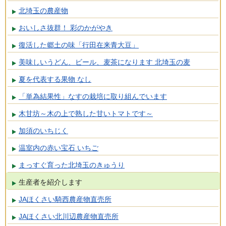
北埼玉の農産物
おいしさ抜群！ 彩のかがやき
復活した郷土の味「行田在来青大豆」
美味しいうどん、ビール、麦茶になります 北埼玉の麦
夏を代表する果物 なし
「単為結果性」なすの栽培に取り組んでいます
木甘坊～木の上で熟した甘いトマトです～
加須のいちじく
温室内の赤い宝石 いちご
まっすぐ育った北埼玉のきゅうり
生産者を紹介します
JAほくさい騎西農産物直売所
JAほくさい北川辺農産物直売所