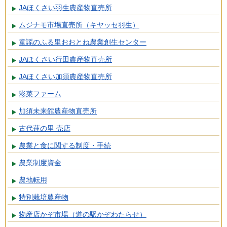
JAほくさい羽生農産物直売所
ムジナモ市場直売所（キヤッセ羽生）
童謡のふる里おおとね農業創生センター
JAほくさい行田農産物直売所
JAほくさい加須農産物直売所
彩菜ファーム
加須未来館農産物直売所
古代蓮の里 売店
農業と食に関する制度・手続
農業制度資金
農地転用
特別栽培農産物
物産店かぞ市場（道の駅かぞわたらせ）