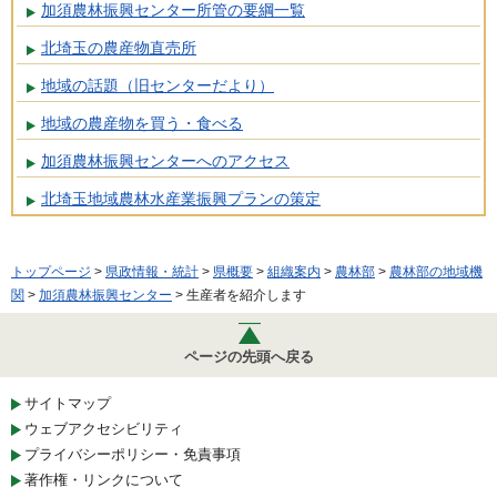
加須農林振興センター所管の要綱一覧
北埼玉の農産物直売所
地域の話題（旧センターだより）
地域の農産物を買う・食べる
加須農林振興センターへのアクセス
北埼玉地域農林水産業振興プランの策定
トップページ
>
県政情報・統計
>
県概要
>
組織案内
>
農林部
>
農林部の地域機
関
>
加須農林振興センター
> 生産者を紹介します
ページの先頭へ戻る
サイトマップ
ウェブアクセシビリティ
プライバシーポリシー・免責事項
著作権・リンクについて